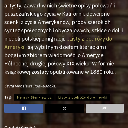
artysty. Zawarł w nich świetne opisy polowań i
puszczańskiego życia w Kalifornii, dowcipne
scenki z życia Amerykanów, próby szerokich
syntez społecznych i obyczajowych, szkice o doli i
niedoli polskiej emigracji.
„Listy z podróży do
Ameryki”
są wybitnym dziełem literackim i
bogatym zbiorem wiadomości o Ameryce
Północnej drugiej połowy XIX wieku. W formie
książkowej zostały opublikowane w 1880 roku.
Czyta Mirosława Podwysocka.
Tagi:
Henryk Sienkiewicz
Listy z podróży do Ameryki
Czytaj również