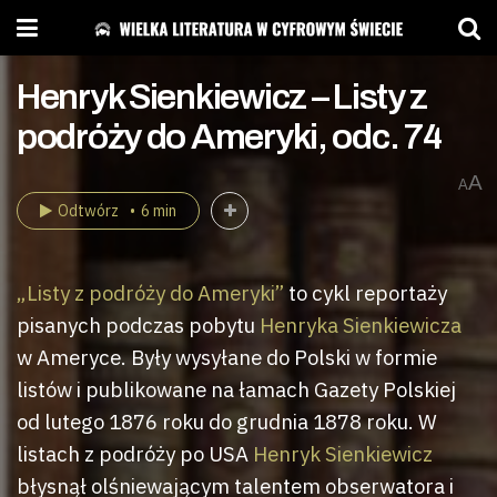
Henryk Sienkiewicz – Listy z
podróży do Ameryki, odc. 74
A
A
Odtwórz
6 min
„Listy z podróży do Ameryki”
to cykl reportaży
pisanych podczas pobytu
Henryka Sienkiewicza
w Ameryce. Były wysyłane do Polski w formie
listów i publikowane na łamach Gazety Polskiej
od lutego 1876 roku do grudnia 1878 roku. W
listach z podróży po USA
Henryk Sienkiewicz
błysnął olśniewającym talentem obserwatora i