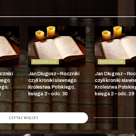
AUDIOBOOK
AUDIOBOOK
czniki
Jan Długosz – Roczniki
Jan Długosz – Roc
wnego
czyli kroniki sławnego
czyli kroniki sław
ego,
Królestwa Polskiego,
Królestwa Polskie
1
księga 2 – odc. 30
księga 2 – odc. 29
CZYTAJ WIĘCEJ