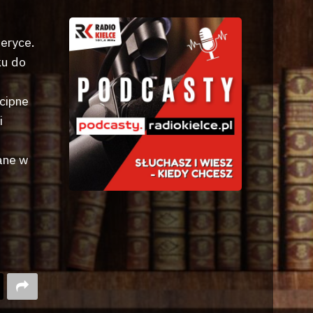
eryce.
ku do
wcipne
i
ane w