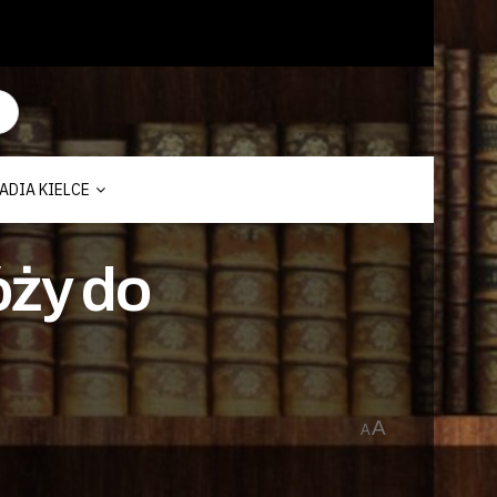
ADIA KIELCE
óży do
A
A