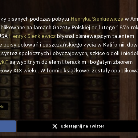
taży pisanych podczas pobytu
Henryka Sienkiewicza
w Am
publikowane na łamach Gazety Polskiej od lutego 1876 ro
 USA
Henryk Sienkiewicz
błysnął olśniewającym talentem
e opisy polowań i puszczańskiego życia w Kalifornii, do
syntez społecznych i obyczajowych, szkice o doli i niedol
yki”
są wybitnym dziełem literackim i bogatym zbiorem
łowy XIX wieku. W formie książkowej zostały opublikow
yki
Udostępnij na Twitter