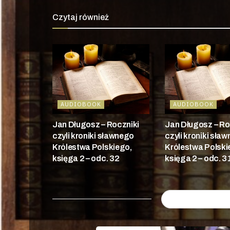
Czytaj również
AUDIOBOOK
AUDIOBOOK
Jan Długosz – Roczniki
Jan Długosz – Ro
czyli kroniki sławnego
czyli kroniki sła
Królestwa Polskiego,
Królestwa Polski
księga 2 – odc. 32
księga 2 – odc. 3