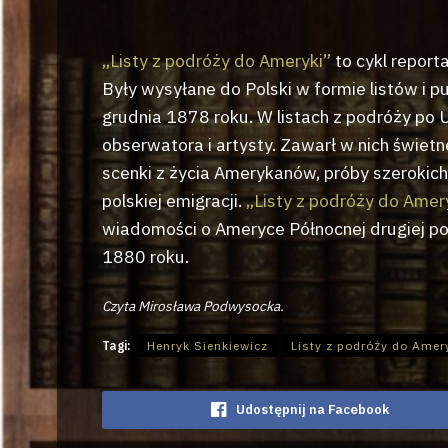
„Listy z podróży do Ameryki”
to cykl repor
Były wysyłane do Polski w formie listów i 
grudnia 1878 roku. W listach z podróży po
obserwatora i artysty. Zawarł w nich świetn
scenki z życia Amerykanów, próby szerokich 
polskiej emigracji.
„Listy z podróży do Amer
wiadomości o Ameryce Północnej drugiej po
1880 roku.
Czyta Mirosława Podwysocka.
Tagi:
Henryk Sienkiewicz
Listy z podróży do Amer
Udostępnij na Facebook