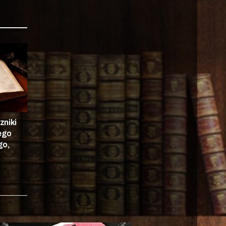
zniki
nego
go,