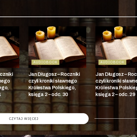
AUDIOBOOK
AUDIOBOOK
czniki
Jan Długosz – Roczniki
Jan Długosz – Roc
wnego
czyli kroniki sławnego
czyli kroniki sław
ego,
Królestwa Polskiego,
Królestwa Polskie
1
księga 2 – odc. 30
księga 2 – odc. 29
CZYTAJ WIĘCEJ