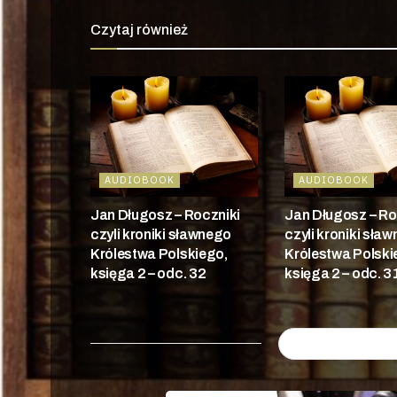
Czytaj również
AUDIOBOOK
AUDIOBOOK
Jan Długosz – Roczniki
Jan Długosz – Ro
czyli kroniki sławnego
czyli kroniki sła
Królestwa Polskiego,
Królestwa Polski
księga 2 – odc. 32
księga 2 – odc. 3