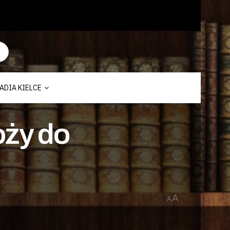
ADIA KIELCE
óży do
A
A