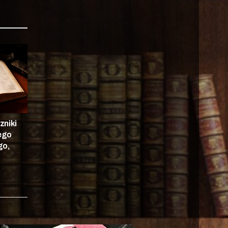
zniki
nego
go,