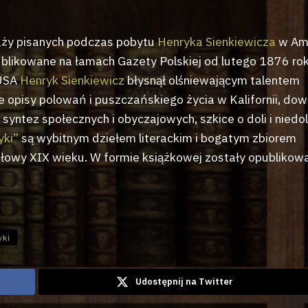
taży pisanych podczas pobytu
Henryka Sienkiewicza
w Am
publikowane na łamach Gazety Polskiej od lutego 1876 ro
 USA
Henryk Sienkiewicz
błysnął olśniewającym talentem
e opisy polowań i puszczańskiego życia w Kalifornii, do
syntez społecznych i obyczajowych, szkice o doli i niedol
yki”
są wybitnym dziełem literackim i bogatym zbiorem
łowy XIX wieku. W formie książkowej zostały opublikow
yki
Udostępnij na Twitter