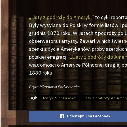
„Listy z podróży do Ameryki”
to cykl repor
Były wysyłane do Polski w formie listów i 
grudnia 1878 roku. W listach z podróży po
obserwatora i artysty. Zawarł w nich świetn
scenki z życia Amerykanów, próby szerokich 
polskiej emigracji.
„Listy z podróży do Amer
wiadomości o Ameryce Północnej drugiej po
1880 roku.
Czyta Mirosława Podwysocka.
Tagi:
Henryk Sienkiewicz
Listy z podróży do Amer
Udostępnij na Facebook