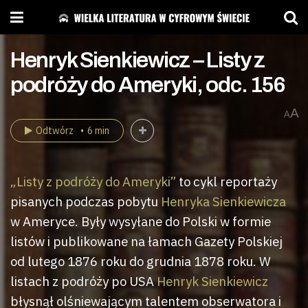
Henryk Sienkiewicz – Listy z
podróży do Ameryki, odc. 156
A
A
Odtwórz
6 min
„Listy z podróży do Ameryki”
to cykl reportaży
pisanych podczas pobytu
Henryka Sienkiewicza
w Ameryce. Były wysyłane do Polski w formie
listów i publikowane na łamach Gazety Polskiej
od lutego 1876 roku do grudnia 1878 roku. W
listach z podróży po USA
Henryk Sienkiewicz
błysnął olśniewającym talentem obserwatora i