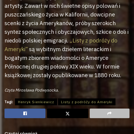
artysty. Zawarł w nich świetne opisy polowań i
puszczańskiego życia w Kalifornii, dowcipne
scenki z życia Amerykanów, próby szerokich
syntez społecznych i obyczajowych, szkice o doli i
niedoli polskiej emigracji.
„Listy z podróży do
Ameryki”
są wybitnym dziełem literackim i
bogatym zbiorem wiadomości o Ameryce
Północnej drugiej połowy XIX wieku. W formie
książkowej zostały opublikowane w 1880 roku.
Czyta Mirosława Podwysocka.
Tagi:
Henryk Sienkiewicz
Listy z podróży do Ameryki
Czytaj również