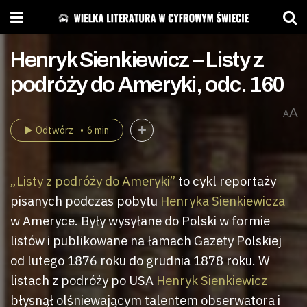
Henryk Sienkiewicz – Listy z
podróży do Ameryki, odc. 160
A
A
Odtwórz
6 min
„Listy z podróży do Ameryki”
to cykl reportaży
pisanych podczas pobytu
Henryka Sienkiewicza
w Ameryce. Były wysyłane do Polski w formie
listów i publikowane na łamach Gazety Polskiej
od lutego 1876 roku do grudnia 1878 roku. W
listach z podróży po USA
Henryk Sienkiewicz
błysnął olśniewającym talentem obserwatora i