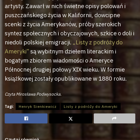
artysty. Zawarł w nich świetne opisy polowań i
puszczańskiego życia w Kalifornii, dowcipne
scenki z życia Amerykanów, próby szerokich
syntez społecznych i obyczajowych, szkice o doli i
niedoli polskiej emigracji.
„Listy z podróży do
Ameryki”
są wybitnym dziełem literackim i
bogatym zbiorem wiadomości o Ameryce
Północnej drugiej połowy XIX wieku. W formie
książkowej zostały opublikowane w 1880 roku.
Czyta Mirosława Podwysocka.
Tagi:
Henryk Sienkiewicz
Listy z podróży do Ameryki
Czytaj również