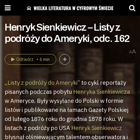
Henryk Sienkiewicz – Listy z
podróży do Ameryki, odc. 162
A
A
Odtwórz
6 min
„Listy z podróży do Ameryki”
to cykl reportaży
pisanych podczas pobytu
Henryka Sienkiewicza
w Ameryce. Były wysyłane do Polski w formie
listów i publikowane na łamach Gazety Polskiej
od lutego 1876 roku do grudnia 1878 roku. W
listach z podróży po USA
Henryk Sienkiewicz
błysnął olśniewającym talentem obserwatora i