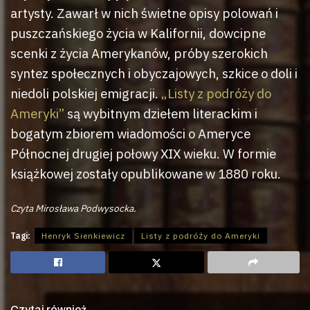
artysty. Zawarł w nich świetne opisy polowań i
puszczańskiego życia w Kalifornii, dowcipne
scenki z życia Amerykanów, próby szerokich
syntez społecznych i obyczajowych, szkice o doli i
niedoli polskiej emigracji.
„Listy z podróży do
Ameryki”
są wybitnym dziełem literackim i
bogatym zbiorem wiadomości o Ameryce
Północnej drugiej połowy XIX wieku. W formie
książkowej zostały opublikowane w 1880 roku.
Czyta Mirosława Podwysocka.
Tagi:
Henryk Sienkiewicz
Listy z podróży do Ameryki
Czytaj również