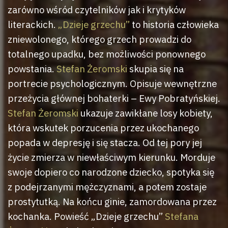
zarówno wśród czytelników jak i krytyków
literackich.
„Dzieje grzechu”
to historia człowieka
zniewolonego, którego grzech prowadzi do
totalnego upadku, bez możliwości ponownego
powstania.
Stefan Żeromski
skupia się na
portrecie psychologicznym. Opisuje wewnętrzne
przeżycia głównej bohaterki – Ewy Pobratyńskiej.
Stefan Żeromski
ukazuje zawikłane losy kobiety,
która wskutek porzucenia przez ukochanego
popada w depresję i się stacza. Od tej pory jej
życie zmierza w niewłaściwym kierunku. Morduje
swoje dopiero co narodzone dziecko, spotyka się
z podejrzanymi mężczyznami, a potem zostaje
prostytutką. Na końcu ginie, zamordowana przez
kochanka. Powieść „Dzieje grzechu”
Stefana