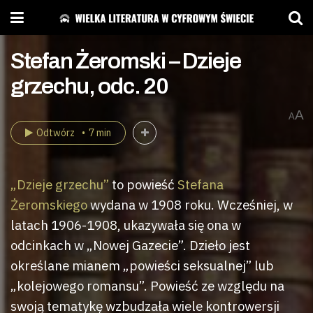
Stefan Żeromski – Dzieje
grzechu, odc. 20
A
A
Odtwórz
7 min
„Dzieje grzechu”
to powieść
Stefana
Żeromskiego
wydana w 1908 roku. Wcześniej, w
latach 1906-1908, ukazywała się ona w
odcinkach w „Nowej Gazecie”. Dzieło jest
określane mianem „powieści seksualnej” lub
„kolejowego romansu”. Powieść ze względu na
swoją tematykę wzbudzała wiele kontrowersji