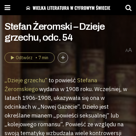
Stefan Żeromski – Dzieje
grzechu, odc. 54
A
A
Odtwórz
7 min
„Dzieje grzechu”
to powieść
Stefana
Żeromskiego
wydana w 1908 roku. Wcześniej, w
latach 1906-1908, ukazywała się ona w
odcinkach w „Nowej Gazecie”. Dzieło jest
określane mianem „powieści seksualnej” lub
„kolejowego romansu”. Powieść ze względu na
swoją tematykę wzbudzała wiele kontrowersji