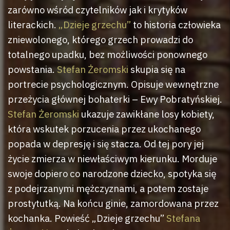
zarówno wśród czytelników jak i krytyków
literackich.
„Dzieje grzechu”
to historia człowieka
zniewolonego, którego grzech prowadzi do
totalnego upadku, bez możliwości ponownego
powstania.
Stefan Żeromski
skupia się na
portrecie psychologicznym. Opisuje wewnętrzne
przeżycia głównej bohaterki – Ewy Pobratyńskiej.
Stefan Żeromski
ukazuje zawikłane losy kobiety,
która wskutek porzucenia przez ukochanego
popada w depresję i się stacza. Od tej pory jej
życie zmierza w niewłaściwym kierunku. Morduje
swoje dopiero co narodzone dziecko, spotyka się
z podejrzanymi mężczyznami, a potem zostaje
prostytutką. Na końcu ginie, zamordowana przez
kochanka. Powieść „Dzieje grzechu”
Stefana