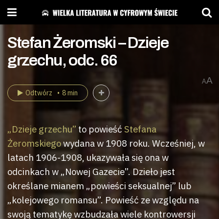
Stefan Żeromski – Dzieje
grzechu, odc. 66
A
A
Odtwórz
8 min
„Dzieje grzechu”
to powieść
Stefana
Żeromskiego
wydana w 1908 roku. Wcześniej, w
latach 1906-1908, ukazywała się ona w
odcinkach w „Nowej Gazecie”. Dzieło jest
określane mianem „powieści seksualnej” lub
„kolejowego romansu”. Powieść ze względu na
swoją tematykę wzbudzała wiele kontrowersji