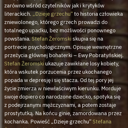
zarówno wśród czytelników jak i krytyków
literackich.
„Dzieje grzechu”
to historia człowieka
zniewolonego, którego grzech prowadzi do
totalnego upadku, bez możliwości ponownego
powstania.
Stefan Żeromski
skupia się na
portrecie psychologicznym. Opisuje wewnętrzne
przeżycia głównej bohaterki – Ewy Pobratyńskiej.
Stefan Żeromski
ukazuje zawikłane losy kobiety,
która wskutek porzucenia przez ukochanego
popada w depresję i się stacza. Od tej pory jej
życie zmierza w niewłaściwym kierunku. Morduje
swoje dopiero co narodzone dziecko, spotyka się
z podejrzanymi mężczyznami, a potem zostaje
prostytutką. Na końcu ginie, zamordowana przez
kochanka. Powieść „Dzieje grzechu”
Stefana