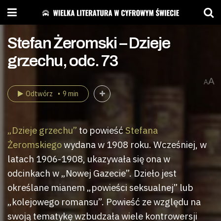
Stefan Żeromski – Dzieje
grzechu, odc. 73
A
A
Odtwórz
9 min
„Dzieje grzechu”
to powieść
Stefana
Żeromskiego
wydana w 1908 roku. Wcześniej, w
latach 1906-1908, ukazywała się ona w
odcinkach w „Nowej Gazecie”. Dzieło jest
określane mianem „powieści seksualnej” lub
„kolejowego romansu”. Powieść ze względu na
swoją tematykę wzbudzała wiele kontrowersji