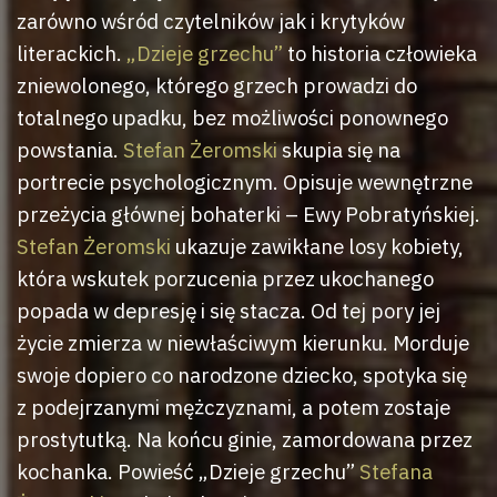
zarówno wśród czytelników jak i krytyków
literackich.
„Dzieje grzechu”
to historia człowieka
zniewolonego, którego grzech prowadzi do
totalnego upadku, bez możliwości ponownego
powstania.
Stefan Żeromski
skupia się na
portrecie psychologicznym. Opisuje wewnętrzne
przeżycia głównej bohaterki – Ewy Pobratyńskiej.
Stefan Żeromski
ukazuje zawikłane losy kobiety,
która wskutek porzucenia przez ukochanego
popada w depresję i się stacza. Od tej pory jej
życie zmierza w niewłaściwym kierunku. Morduje
swoje dopiero co narodzone dziecko, spotyka się
z podejrzanymi mężczyznami, a potem zostaje
prostytutką. Na końcu ginie, zamordowana przez
kochanka. Powieść „Dzieje grzechu”
Stefana