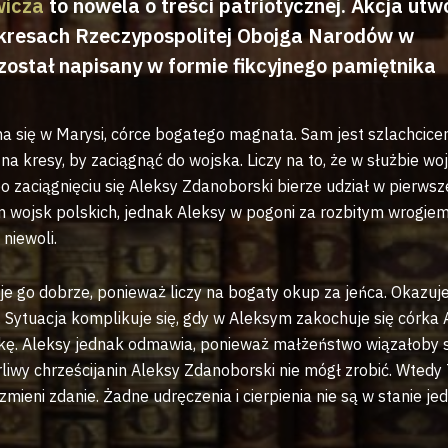
wicza
to nowela o treści patriotycznej. Akcja utw
 kresach Rzeczypospolitej Obojga Narodów w
został napisany w formie fikcyjnego pamiętnika
ha się w Marysi, córce bogatego magnata. Sam jest szlachcic
na kresy, by zaciągnąć do wojska. Liczy na to, że w służbie w
o zaciągnięciu się Aleksy Zdanoborski bierze udział w pierwsz
m wojsk polskich, jednak Aleksy w pogoni za rozbitym wrogie
 niewoli.
e go dobrze, ponieważ liczy na bogaty okup za jeńca. Okazuje
 Sytuacja komplikuje się, gdy w Aleksym zakochuje się córka Ag
kę. Aleksy jednak odmawia, ponieważ małżeństwo wiązałoby s
rliwy chrześcijanin Aleksy Zdanoborski nie mógł zrobić. Wtedy
zmieni zdanie. Żadne udręczenia i cierpienia nie są w stanie je