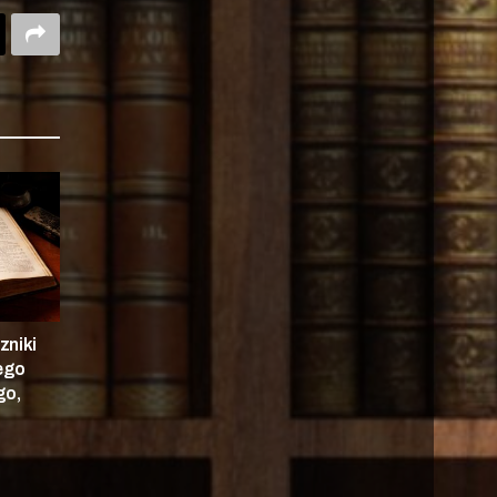
zniki
nego
go,