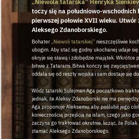
„Niewola tatarska”
Henryka Sienkie
toczy się na południowo-wschodnich
pierwszej połowie XVII wieku. Utwór 
Aleksego Zdanoborskiego.
Bohater
„Niewoli tatarskiej”
nieszczęśliwie koc
ubogim. Aby stać się godny ukochanej udaje się 
okryje się sławą i zdobędzie majątek. Wkrótce p
bitwie z Tatarami. Bitwa kończy się zwycięstwe
oddala się od reszty wojska i sam dostaje się do
Wódz tatarski Sulejman Aga początkowo traktuj
jednak, że Aleksy Zdanoborski nie ma pieniędzy.
Aga proponuje Aleksemu, aby poślubił jego cór
koniecznością przejścia na islam, czego jako go
zaczyna go traktować okrutnie, licząc, że Polak 
złamać Aleksego Zdanoborskiego.