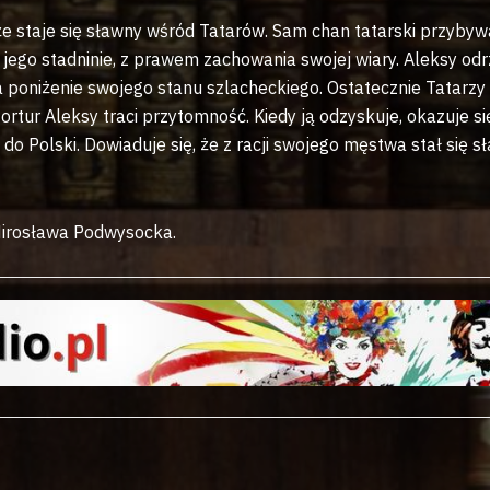
 że staje się sławny wśród Tatarów. Sam chan tatarski przybyw
jego stadninie, z prawem zachowania swojej wiary. Aleksy od
a poniżenie swojego stanu szlacheckiego. Ostatecznie Tatarzy
tur Aleksy traci przytomność. Kiedy ją odzyskuje, okazuje się
o Polski. Dowiaduje się, że z racji swojego męstwa stał się s
Mirosława Podwysocka.