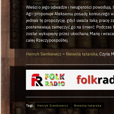
Wieści o jego odwadze i nieugiętości powodują,
Agi i proponuje Aleksemu posadę koniuszego w 
jednak tę propozycję, gdyż uważa taką pracę z
postanawiają zamęczyć go na śmierć. Podczas tor
został wykupiony przez ukochaną Marię i wraca d
całej Rzeczypospolitej.
Henryk Sienkiewicz
–
Niewola tatarska
. Czyta 
Tagi:
Henryk Sienkiewicz
Niewola tatarska