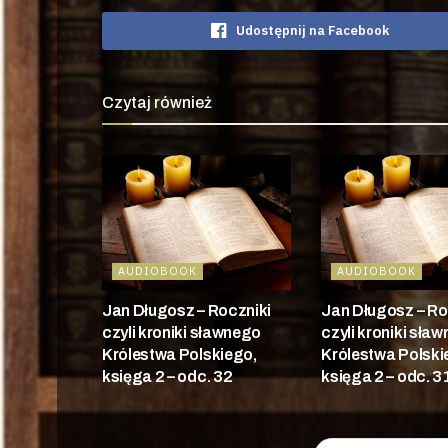
Udostępnij na Facebook
Czytaj również
AUDIOBOOK
AUDIOBOOK
Jan Długosz – Roczniki
Jan Długosz – Ro
czyli kroniki sławnego
czyli kroniki sła
Królestwa Polskiego,
Królestwa Polski
księga 2 – odc. 32
księga 2 – odc. 3