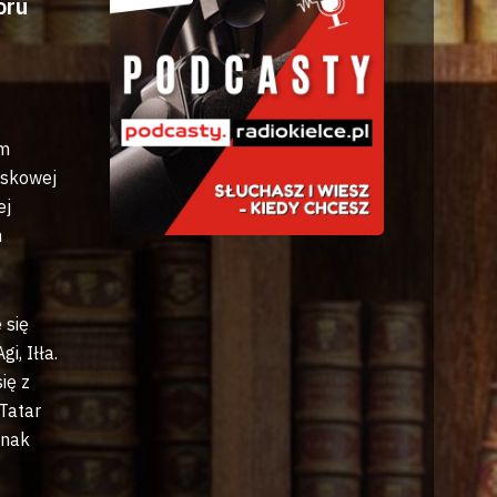
oru
em
ojskowej
ej
m
 się
i, Iłła.
ię z
 Tatar
dnak