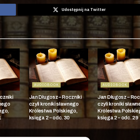
Udostępnij na Twitter
AUDIOBOOK
AUDIOBOOK
czniki
Jan Długosz – Roczniki
Jan Długosz – Roc
wnego
czyli kroniki sławnego
czyli kroniki sław
ego,
Królestwa Polskiego,
Królestwa Polskie
1
księga 2 – odc. 30
księga 2 – odc. 29