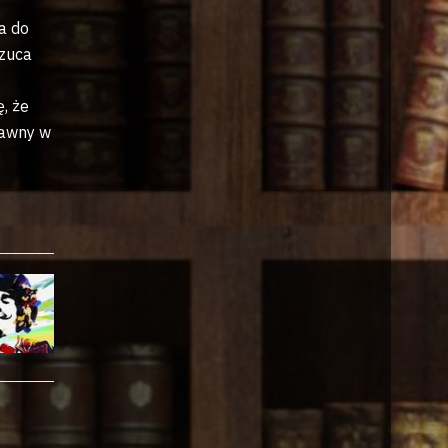
a do
rzuca
, że
ławny w