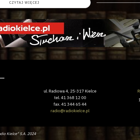
CZYTAJ WIĘCEJ
ul. Radiowa 4, 25-317 Kielce
R
tel. 41 368 12 00
fax. 41 344 65 44
radio@radiokielce.pl
dio Kielce" S.A. 2024