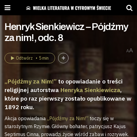
Henryk Sienkiewicz – Pójdźmy
za nim!, odc. 8
A
A
Odtwórz
5 min
„Pójdźmy za Nim!”
to opowiadanie o treści
religijnej autorstwa
Henryka Sienkiewicza
,
które po raz pierwszy zostało opublikowane w
1892 roku.
Akcja opowiadania
„Pójdźmy za Nim!”
toczy się w
starożytnym Rzymie. Główny bohater, patrycjusz Kajus
Septimus Cinna, prowadzi życie wśród zabaw i rozrywek.