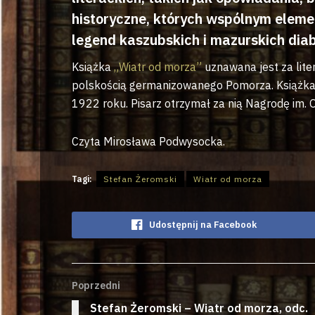
historyczne, których wspólnym elem
legend kaszubskich i mazurskich dia
Książka
„Wiatr od morza”
uznawana jest za lite
polskością germanizowanego Pomorza. Książka 
1922 roku. Pisarz otrzymał za nią Nagrodę im.
Czyta Mirosława Podwysocka.
Tagi:
Stefan Żeromski
Wiatr od morza
Udostępnij na Facebook
Poprzedni
Stefan Żeromski – Wiatr od morza, odc.