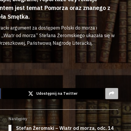
entem jest temat Pomorza oraz znanego z
bła Smętka.
racki argument za dostępem Polski do morza i
„Wiatr od morza” Stefana Żeromskiego ukazała się w
 Orzeszkowej, Państwową Nagrodę Literacką.
Udostępnij na Twitter
Następny
Stefan Żeromski – Wiatr od morza, odc. 14