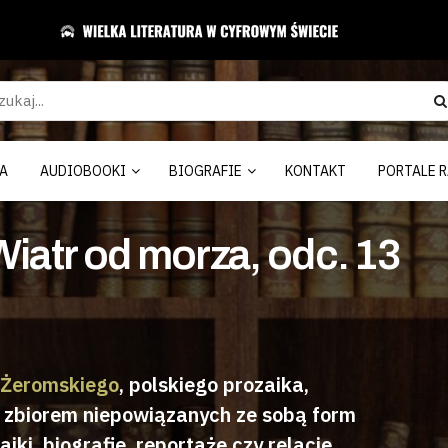
A
AUDIOBOOKI
BIOGRAFIE
KONTAKT
PORTALE R
iatr od morza, odc. 13
 Żeromskiego
, polskiego prozaika,
st zbiorem niepowiązanych ze sobą form
ajki, biografie, reportaże czy relacje