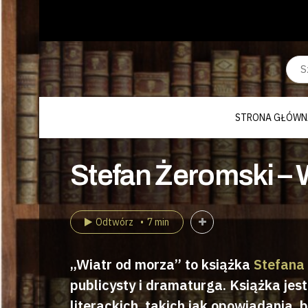
STRONA GŁÓWN
Stefan Żeromski – W
Odtwórz
7 min
„Wiatr od morza” to książka
Stefana
publicysty i dramaturga. Książka je
literackich, takich jak opowiadania, b