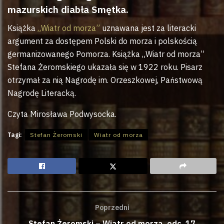
mazurskich diabła Smętka.
Książka
„Wiatr od morza”
uznawana jest za literacki
argument za dostępem Polski do morza i polskością
germanizowanego Pomorza. Książka „Wiatr od morza”
Stefana Żeromskiego ukazała się w 1922 roku. Pisarz
otrzymał za nią Nagrodę im. Orzeszkowej, Państwową
Nagrodę Literacką.
Czyta Mirosława Podwysocka.
Tagi:
Stefan Żeromski
Wiatr od morza
Poprzedni
Stefan Żeromski – Wiatr od morza, odc. 17