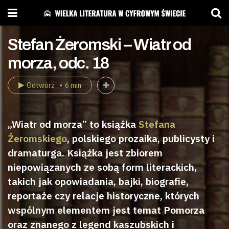
Stefan Żeromski – Wiatr od
morza, odc. 18
Odtwórz
6 min
„Wiatr od morza” to książka
Stefana
Żeromskiego
, polskiego prozaika, publicysty i
dramaturga. Książka jest zbiorem
niepowiązanych ze sobą form literackich,
takich jak opowiadania, bajki, biografie,
reportaże czy relacje historyczne, których
wspólnym elementem jest temat Pomorza
oraz znanego z legend kaszubskich i