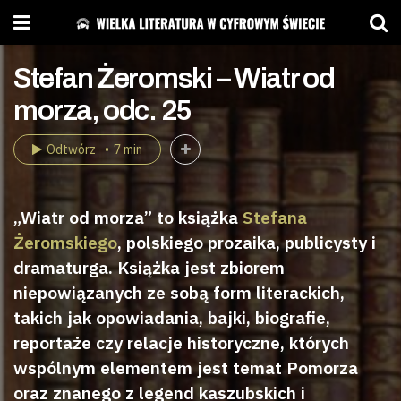
Stefan Żeromski – Wiatr od
morza, odc. 25
Odtwórz
7 min
„Wiatr od morza” to książka
Stefana
Żeromskiego
, polskiego prozaika, publicysty i
dramaturga. Książka jest zbiorem
niepowiązanych ze sobą form literackich,
takich jak opowiadania, bajki, biografie,
reportaże czy relacje historyczne, których
wspólnym elementem jest temat Pomorza
oraz znanego z legend kaszubskich i