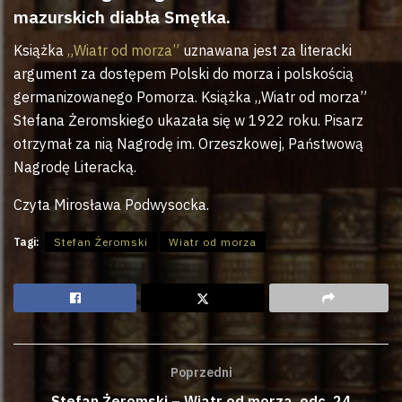
mazurskich diabła Smętka.
Książka
„Wiatr od morza”
uznawana jest za literacki
argument za dostępem Polski do morza i polskością
germanizowanego Pomorza. Książka „Wiatr od morza”
Stefana Żeromskiego ukazała się w 1922 roku. Pisarz
otrzymał za nią Nagrodę im. Orzeszkowej, Państwową
Nagrodę Literacką.
Czyta Mirosława Podwysocka.
Tagi:
Stefan Żeromski
Wiatr od morza
Poprzedni
Stefan Żeromski – Wiatr od morza, odc. 24