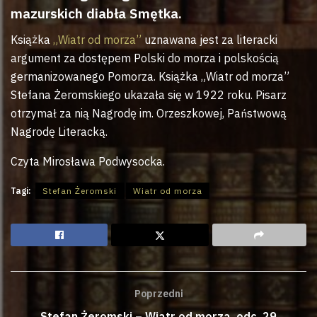
mazurskich diabła Smętka.
Książka
„Wiatr od morza”
uznawana jest za literacki
argument za dostępem Polski do morza i polskością
germanizowanego Pomorza. Książka „Wiatr od morza”
Stefana Żeromskiego ukazała się w 1922 roku. Pisarz
otrzymał za nią Nagrodę im. Orzeszkowej, Państwową
Nagrodę Literacką.
Czyta Mirosława Podwysocka.
Tagi:
Stefan Żeromski
Wiatr od morza
Poprzedni
Stefan Żeromski – Wiatr od morza, odc. 29