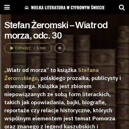
Stefan Żeromski – Wiatr od
morza, odc. 30
Odtwórz
6 min
„Wiatr od morza” to książka
Stefana
Żeromskiego
, polskiego prozaika, publicysty i
dramaturga. Książka jest zbiorem
niepowiązanych ze sobą form literackich,
takich jak opowiadania, bajki, biografie,
reportaże czy relacje historyczne, których
wspólnym elementem jest temat Pomorza
oraz znanego z legend kaszubskich i