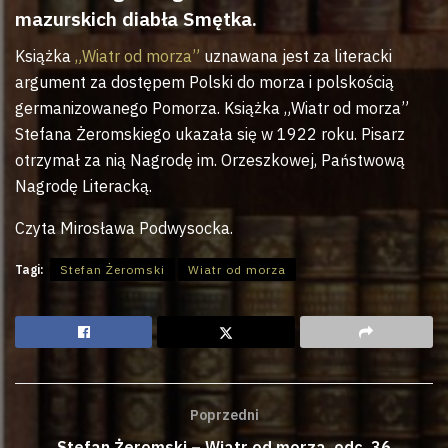
mazurskich diabła Smętka.
Książka
„Wiatr od morza”
uznawana jest za literacki
argument za dostępem Polski do morza i polskością
germanizowanego Pomorza. Książka „Wiatr od morza”
Stefana Żeromskiego ukazała się w 1922 roku. Pisarz
otrzymał za nią Nagrodę im. Orzeszkowej, Państwową
Nagrodę Literacką.
Czyta Mirosława Podwysocka.
Tagi:
Stefan Żeromski
Wiatr od morza
Poprzedni
Stefan Żeromski – Wiatr od morza, odc. 36