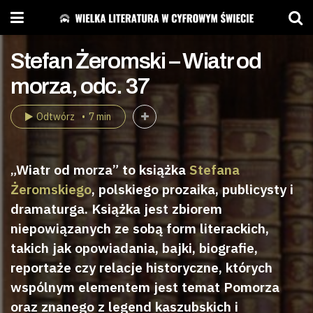
Stefan Żeromski – Wiatr od
morza, odc. 37
Odtwórz
7 min
„Wiatr od morza” to książka
Stefana
Żeromskiego
, polskiego prozaika, publicysty i
dramaturga. Książka jest zbiorem
niepowiązanych ze sobą form literackich,
takich jak opowiadania, bajki, biografie,
reportaże czy relacje historyczne, których
wspólnym elementem jest temat Pomorza
oraz znanego z legend kaszubskich i