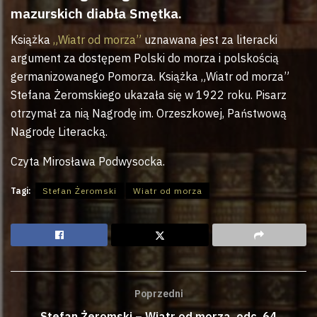
mazurskich diabła Smętka.
Książka
„Wiatr od morza”
uznawana jest za literacki
argument za dostępem Polski do morza i polskością
germanizowanego Pomorza. Książka „Wiatr od morza”
Stefana Żeromskiego ukazała się w 1922 roku. Pisarz
otrzymał za nią Nagrodę im. Orzeszkowej, Państwową
Nagrodę Literacką.
Czyta Mirosława Podwysocka.
Tagi:
Stefan Żeromski
Wiatr od morza
Poprzedni
Stefan Żeromski – Wiatr od morza, odc. 64