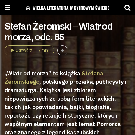
Stefan Żeromski – Wiatr od
morza, odc. 65
Odtwórz
7 min
„Wiatr od morza” to książka
Stefana
Żeromskiego
, polskiego prozaika, publicysty i
dramaturga. Książka jest zbiorem
niepowiązanych ze sobą form literackich,
takich jak opowiadania, bajki, biografie,
reportaże czy relacje historyczne, których
wspólnym elementem jest temat Pomorza
oraz znanego z legend kaszubskich i