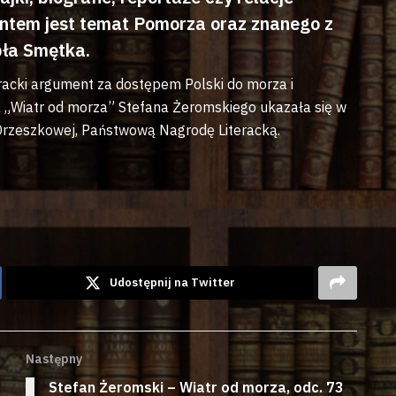
entem jest temat Pomorza oraz znanego z
bła Smętka.
racki argument za dostępem Polski do morza i
„Wiatr od morza” Stefana Żeromskiego ukazała się w
 Orzeszkowej, Państwową Nagrodę Literacką.
Udostępnij na Twitter
Następny
Stefan Żeromski – Wiatr od morza, odc. 73