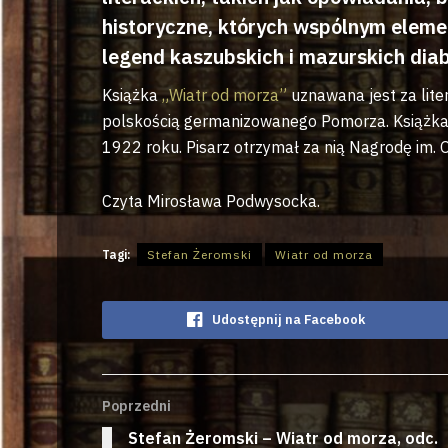
historyczne, których wspólnym elem
legend kaszubskich i mazurskich dia
Książka
„Wiatr od morza”
uznawana jest za lite
polskością germanizowanego Pomorza. Książka 
1922 roku. Pisarz otrzymał za nią Nagrodę im.
Czyta Mirosława Podwysocka.
Tagi:
Stefan Żeromski
Wiatr od morza
Udostępnij na Facebook
Poprzedni
Stefan Żeromski – Wiatr od morza, odc.