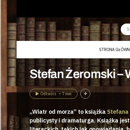
STRONA GŁÓWN
Stefan Żeromski – W
Odtwórz
7 min
„Wiatr od morza” to książka
Stefana
publicysty i dramaturga. Książka je
literackich, takich jak opowiadania, b