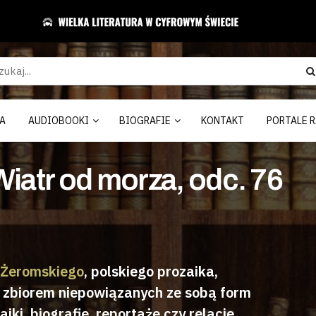
A
AUDIOBOOKI
BIOGRAFIE
KONTAKT
PORTALE R
iatr od morza, odc. 76
 Żeromskiego
, polskiego prozaika,
st zbiorem niepowiązanych ze sobą form
ajki, biografie, reportaże czy relacje