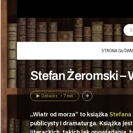
STRONA GŁÓWN
Stefan Żeromski – W
Odtwórz
7 min
„Wiatr od morza” to książka
Stefana
publicysty i dramaturga. Książka je
literackich, takich jak opowiadania, b