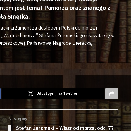
entem jest temat Pomorza oraz znanego z
bła Smętka.
racki argument za dostępem Polski do morza i
„Wiatr od morza” Stefana Żeromskiego ukazała się w
 Orzeszkowej, Państwową Nagrodę Literacką.
Udostępnij na Twitter
Następny
Stefan Żeromski – Wiatr od morza, odc. 77