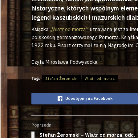
historyczne, których wspólnym elem
legend kaszubskich i mazurskich dia
Książka
„Wiatr od morza”
uznawana jest za lite
polskością germanizowanego Pomorza. Książka 
1922 roku. Pisarz otrzymał za nią Nagrodę im.
Czyta Mirosława Podwysocka.
Tagi:
Stefan Żeromski
Wiatr od morza
Udostępnij na Facebook
Poprzedni
Stefan Żeromski – Wiatr od morza, odc.