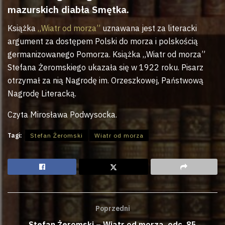
mazurskich diabła Smętka.
Książka
„Wiatr od morza”
uznawana jest za literacki
argument za dostępem Polski do morza i polskością
germanizowanego Pomorza. Książka „Wiatr od morza”
Stefana Żeromskiego ukazała się w 1922 roku. Pisarz
otrzymał za nią Nagrodę im. Orzeszkowej, Państwową
Nagrodę Literacką.
Czyta Mirosława Podwysocka.
Tagi:
Stefan Żeromski
Wiatr od morza
Poprzedni
Stefan Żeromski – Wiatr od morza, odc. 85