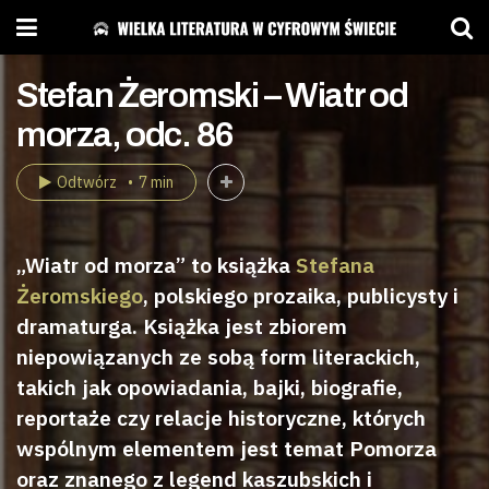
Stefan Żeromski – Wiatr od
morza, odc. 86
Odtwórz
7 min
„Wiatr od morza” to książka
Stefana
Żeromskiego
, polskiego prozaika, publicysty i
dramaturga. Książka jest zbiorem
niepowiązanych ze sobą form literackich,
takich jak opowiadania, bajki, biografie,
reportaże czy relacje historyczne, których
wspólnym elementem jest temat Pomorza
oraz znanego z legend kaszubskich i