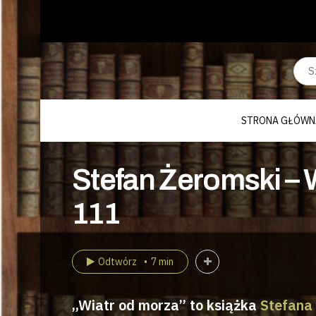
STRONA GŁÓWN
Stefan Żeromski – 
111
Odtwórz
7 min
„Wiatr od morza” to książka
Stefana