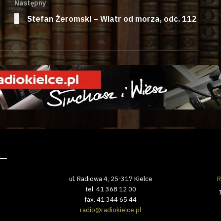
Następny
Stefan Żeromski – Wiatr od morza, odc. 112
ul. Radiowa 4, 25-317 Kielce
R
tel. 41 368 12 00
fax. 41 344 65 44
radio@radiokielce.pl