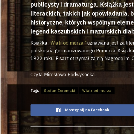
publicysty i dramaturga. Książka je
literackich, takich jak opowiadania, b
historyczne, których wspólnym elem
legend kaszubskich i mazurskich dia
Książka
„Wiatr od morza”
uznawana jest za lite
polskością germanizowanego Pomorza. Książka 
1922 roku. Pisarz otrzymał za nią Nagrodę im.
Czyta Mirosława Podwysocka.
Tagi:
Stefan Żeromski
Wiatr od morza
Udostępnij na Facebook