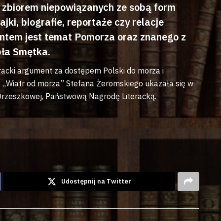
st zbiorem niepowiązanych ze sobą form
ajki, biografie, reportaże czy relacje
entem jest temat Pomorza oraz znanego z
bła Smętka.
racki argument za dostępem Polski do morza i
„Wiatr od morza” Stefana Żeromskiego ukazała się w
 Orzeszkowej, Państwową Nagrodę Literacką.
Udostępnij na Twitter