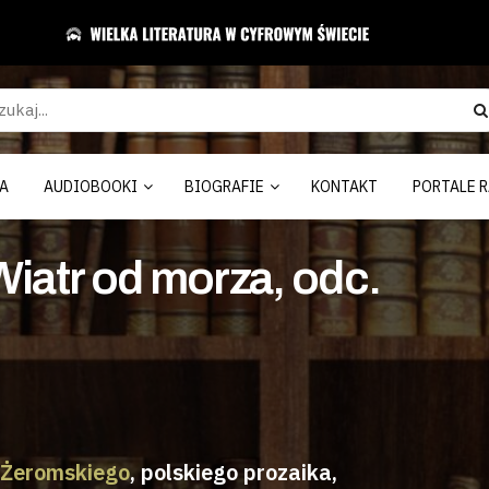
A
AUDIOBOOKI
BIOGRAFIE
KONTAKT
PORTALE R
Wiatr od morza, odc.
 Żeromskiego
, polskiego prozaika,