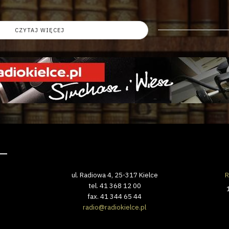
CZYTAJ WIĘCEJ
ul. Radiowa 4, 25-317 Kielce
R
tel. 41 368 12 00
fax. 41 344 65 44
radio@radiokielce.pl