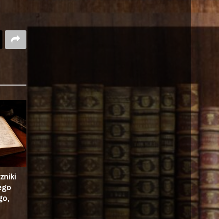
zniki
nego
go,