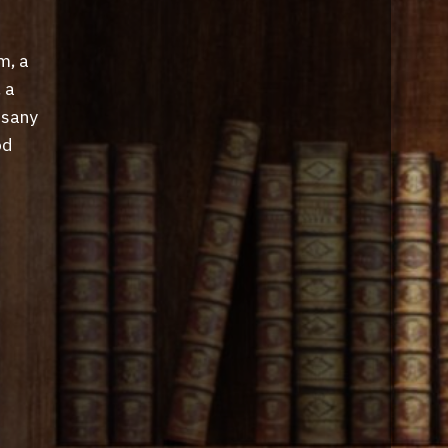
m, a
 a
isany
od