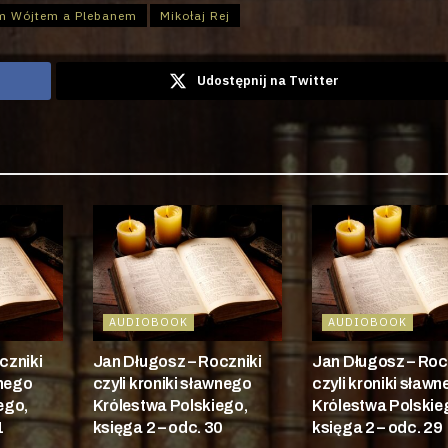
em Wójtem a Plebanem
Mikołaj Rej
Udostępnij na Twitter
AUDIOBOOK
AUDIOBOOK
czniki
Jan Długosz – Roczniki
Jan Długosz – Roc
wnego
czyli kroniki sławnego
czyli kroniki sław
ego,
Królestwa Polskiego,
Królestwa Polskie
1
księga 2 – odc. 30
księga 2 – odc. 29