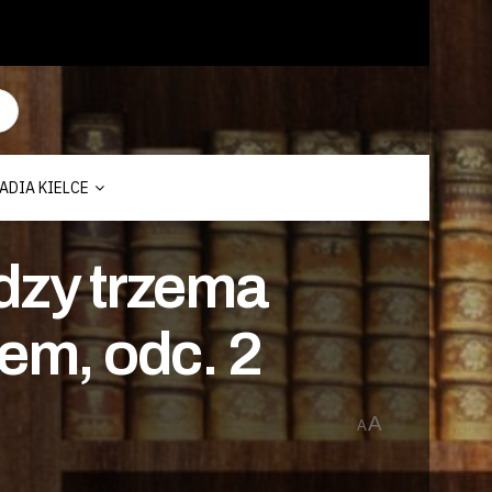
ADIA KIELCE
ędzy trzema
em, odc. 2
A
A