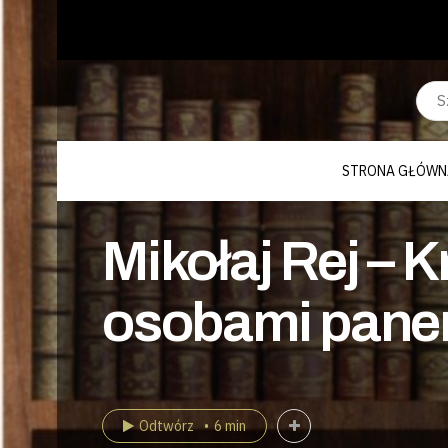
STRONA GŁÓWN
Mikołaj Rej – 
osobami panem
Odtwórz
6 min