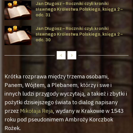
Jan Długosz – Roczniki czyli kroniki
sławnego Królestwa Polskiego, księga 2 –
odc. 31
Jan Długosz – Roczniki czyli kroniki
sławnego Królestwa Polskiego, księga 2 –
odc. 30
Krótka rozprawa między trzema osobami,
Panem, Wójtem, a Plebanem, którzy i swe i
innych ludzi przygody wyczytają, a takież i zbytki i
pożytki dzisiejszego świata to dialog napisany
przez
Mikołaja Reja
, wydany w Krakowie w 1543
roku pod pseudonimem Ambroży Korczbok
Rożek.