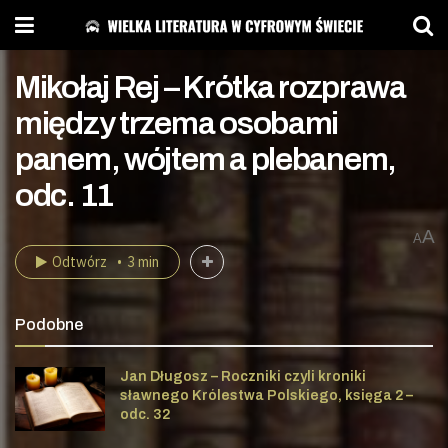
Mikołaj Rej – Krótka rozprawa
między trzema osobami
panem, wójtem a plebanem,
odc. 11
A
A
Odtwórz
3 min
Podobne
Jan Długosz – Roczniki czyli kroniki
sławnego Królestwa Polskiego, księga 2 –
odc. 32