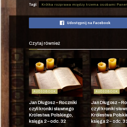
Tagi:
Krótka rozprawa między trzema osobami Pan
Udostępnij na Facebook
Czytaj również
AUDIOBOOK
AUDIOBOOK
Jan Długosz – Roczniki
Jan Długosz – Ro
czyli kroniki sławnego
czyli kroniki sła
Królestwa Polskiego,
Królestwa Polski
księga 2 – odc. 32
księga 2 – odc. 3