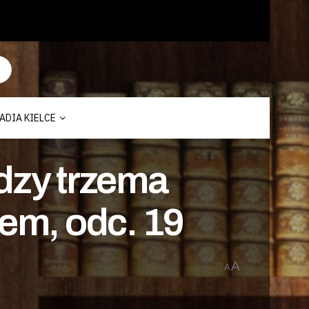
ADIA KIELCE
ędzy trzema
em, odc. 19
A
A