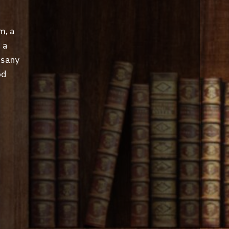
m, a
 a
isany
od