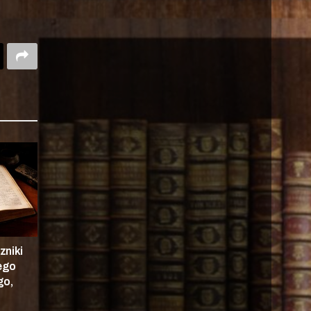
zniki
nego
go,