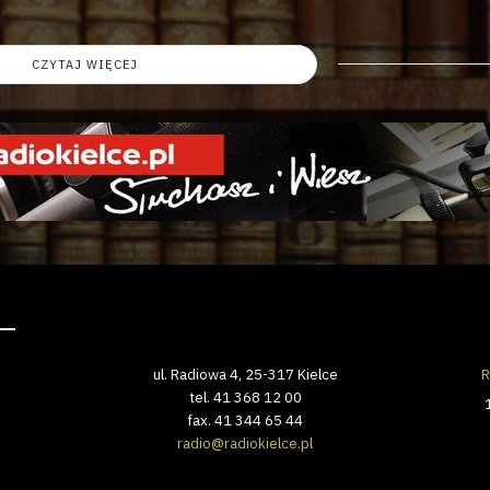
CZYTAJ WIĘCEJ
ul. Radiowa 4, 25-317 Kielce
R
tel. 41 368 12 00
fax. 41 344 65 44
radio@radiokielce.pl