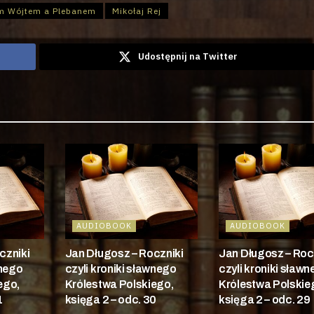
em Wójtem a Plebanem
Mikołaj Rej
Udostępnij na Twitter
AUDIOBOOK
AUDIOBOOK
czniki
Jan Długosz – Roczniki
Jan Długosz – Roc
wnego
czyli kroniki sławnego
czyli kroniki sław
ego,
Królestwa Polskiego,
Królestwa Polskie
1
księga 2 – odc. 30
księga 2 – odc. 29