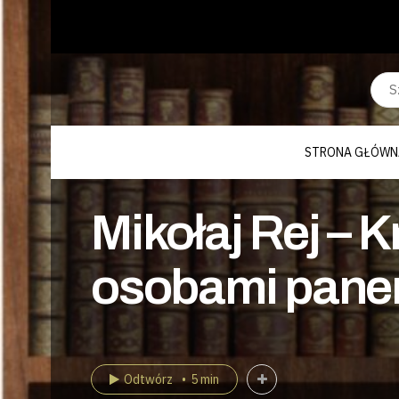
STRONA GŁÓWN
Mikołaj Rej – 
osobami panem
Odtwórz
5 min