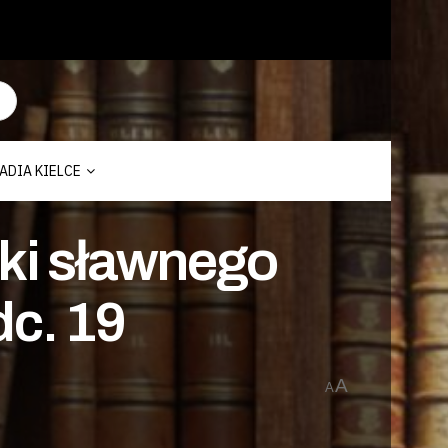
ADIA KIELCE
iki sławnego
dc. 19
A
A