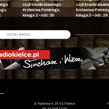
wnego
czyli kroniki sławnego
czyli kroniki sław
ego,
Królestwa Polskiego,
Królestwa Polskie
1
księga 2 – odc. 30
księga 2 – odc. 29
CZYTAJ WIĘCEJ
ul. Radiowa 4, 25-317 Kielce
R
tel. 41 368 12 00