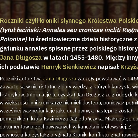
Roczniki czyli kroniki słynnego Królestwa Polski
(tytuł łaciński: Annales seu cronicae incliti Regn
Poloniae)
to średniowieczne dzieło historyczne z
gatunku annales spisane przez polskiego histor
Jana Długosza
w latach 1455-1480. Między inny
ich podstawie
Henryk Sienkiewicz
napisał
Krzyż
Roczniki autorstwa
Jana Długosza
zaczęły powstawać w 1455
Zawarte są w nich istotne zbiory wiedzy, z których korzysta wi
historyków. Informacje te uzyskał Jan Długosz ze źródeł, do 
w większości inni kronikarze nie mieli dostępu, ponieważ pełni
wcześniej ważne funkcje jako duchowny, a następnie został
pomocnikiem króla Kazimierza Jagiellończyka. Miał dostęp d
dokumentów przechowywanych w kancelarii królewskiej. Z
pewnością korzystał z oryginału Kroniki konfliktu, znał również