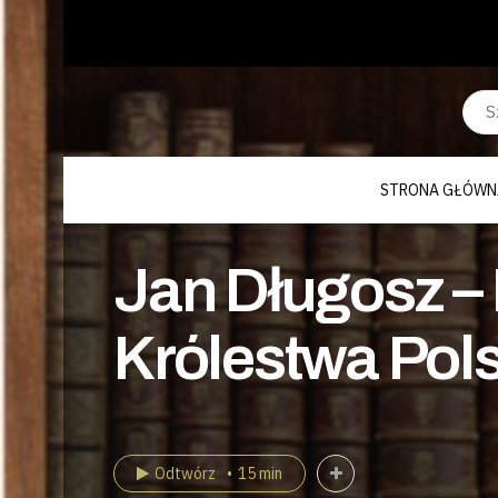
STRONA GŁÓWN
Jan Długosz – 
Królestwa Pols
Odtwórz
15 min