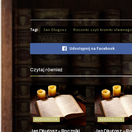
Tagi:
Jan Długosz
Roczniki czyli kroniki sławneg
Udostępnij na Facebook
Czytaj również
AUDIOBOOK
AUDIOBOOK
Jan Długosz – Roczniki
Jan Długosz – Ro