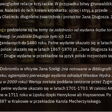
uwzględnił relacje krzyżackie. W przypadku bitwy grunwaldzk
 Należeli do nich krewni kronikarza: ojciec i stryj, a przede
Oleśnicki, długoletni zwierzchnik i protektor Jana Długosza. 
iego
podzielone są na tomy
(w zależności od wydania liczba t
 księgi
(w podziale Długosza było ich 12)
.
legendarnych do 1480 roku. Pełne wydanie ukazało się w latac
 polski ukazało się w latach 1867-1870 pt. „Jana Długosza k
. Drugie wydanie w przekładzie na język polski rozpoczęło si
Dobromilu w oficynie Jana Szeligi
(nie notowane w Bibliografii
ieku; egzemplarz pierwszego wydania odnalazł Wiesław Wydra 
iu w 2000 roku)
. Wersja została poddana cenzurze przez Zyg
pełne wydanie ukazało się w latach 1701-1703. W całości A
dane w 1711 roku w Lipsku dzięki Henrykowi ab Huyssenowi. Po
887 w Krakowie w przekładzie Karola Mecherzyńskiego.