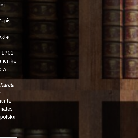
iej
Zapis
omów
h 1701-
anonika
ę w
 Karola
i
munta
nnales
 polsku