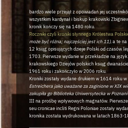
bardzo wiele przejął z opowiadań jej uczestników.
wszystkim kardynał i biskup krakowski Zbigniew 
kronik kończy się na 1480 roku.
Roczniki czyli kroniki słynnego Królestwa Polsk
może być różna; najczęściej jest ich 11)
, a te na
12 ksiąg opisujących dzieje Polski od czasów 
1703. Pierwsze wydanie w przekładzie na język
krakowskiego Dziejów polskich ksiąg dwanaście”
1961 roku i zakończyło w 2006 roku.
Kroniki zostały wydane drukiem w 1614 roku w 
Estreichera jako uważane za zaginione w XIX w
zakupiła go Biblioteka Uniwersytecka w Poznan
III na prośbę wpływowych magnatów. Pierwsze 
seu cronicae incliti Regni Poloniae zostały wy
kronika została wydrukowana w latach 1863-1