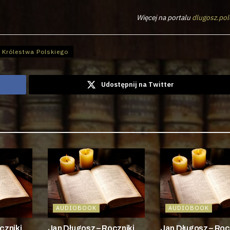
Więcej na portalu
dlugosz.pol
o Królestwa Polskiego
Udostępnij na Twitter
AUDIOBOOK
AUDIOBOOK
czniki
Jan Długosz – Roczniki
Jan Długosz – Roc