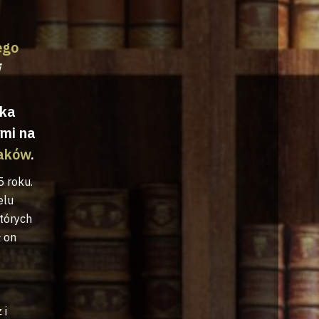
ego
i
yka
mi na
aków
.
 roku.
elu
których
ł on
o
 i