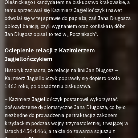
Oleśnickiego i kandydatem na biskupstwo krakowskie, a
temu sprzeciwiał się Kazimierz Jagiellończyk i nawet
odwołał się w tej sprawie do papieża, zaś Jana Długosza
obłożył banicją, czyli wygnaniem oraz konfiskatą dóbr.
Jan Długosz opisał to też w „Rocznikach”.
Ocieplenie relacji z Kazimierzem
Jagiellończykiem
Historyk zaznacza, że relacje na linii Jan Długosz –
Kaźmierz Jagiellończyk poprawiły się dopiero około
1463 roku, po obsadzeniu biskupstwa.
– Kazimierz Jagiellończyk postanowił wykorzystać
doświadczenie dyplomatyczne Jana Długosza, co było
niezbędne do prowadzenia pertraktacji z zakonem
krzyżackim podczas wojny trzynastoletniej, trwającej w
latach 1454-1466, a także do zawarcia sojuszu z