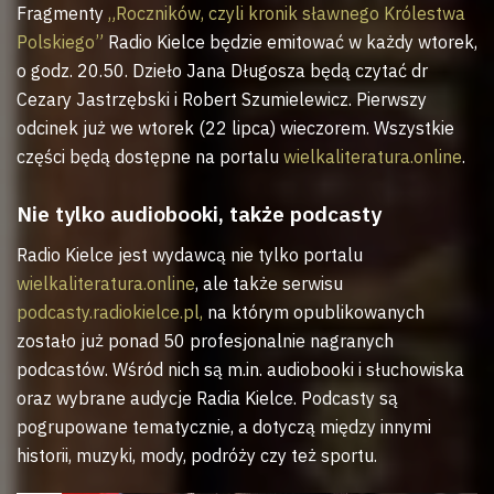
Fragmenty
„Roczników, czyli kronik sławnego Królestwa
Polskiego”
Radio Kielce będzie emitować w każdy wtorek,
o godz. 20.50. Dzieło Jana Długosza będą czytać dr
Cezary Jastrzębski i Robert Szumielewicz. Pierwszy
odcinek już we wtorek (22 lipca) wieczorem. Wszystkie
części będą dostępne na portalu
wielkaliteratura.online
.
Nie tylko audiobooki, także podcasty
Radio Kielce jest wydawcą nie tylko portalu
wielkaliteratura.online
, ale także serwisu
podcasty.radiokielce.pl,
na którym opublikowanych
zostało już ponad 50 profesjonalnie nagranych
podcastów. Wśród nich są m.in. audiobooki i słuchowiska
oraz wybrane audycje Radia Kielce. Podcasty są
pogrupowane tematycznie, a dotyczą między innymi
historii, muzyki, mody, podróży czy też sportu.