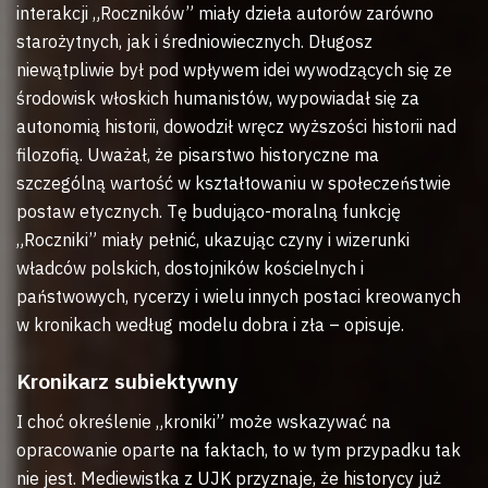
interakcji „Roczników” miały dzieła autorów zarówno
starożytnych, jak i średniowiecznych. Długosz
niewątpliwie był pod wpływem idei wywodzących się ze
środowisk włoskich humanistów, wypowiadał się za
autonomią historii, dowodził wręcz wyższości historii nad
filozofią. Uważał, że pisarstwo historyczne ma
szczególną wartość w kształtowaniu w społeczeństwie
postaw etycznych. Tę budująco-moralną funkcję
„Roczniki” miały pełnić, ukazując czyny i wizerunki
władców polskich, dostojników kościelnych i
państwowych, rycerzy i wielu innych postaci kreowanych
w kronikach według modelu dobra i zła – opisuje.
Kronikarz subiektywny
I choć określenie „kroniki” może wskazywać na
opracowanie oparte na faktach, to w tym przypadku tak
nie jest. Mediewistka z UJK przyznaje, że historycy już