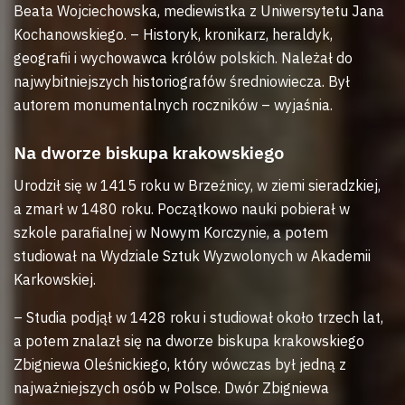
Beata Wojciechowska, mediewistka z Uniwersytetu Jana
Kochanowskiego. – Historyk, kronikarz, heraldyk,
geografii i wychowawca królów polskich. Należał do
najwybitniejszych historiografów średniowiecza. Był
autorem monumentalnych roczników – wyjaśnia.
Na dworze biskupa krakowskiego
Urodził się w 1415 roku w Brzeźnicy, w ziemi sieradzkiej,
a zmarł w 1480 roku. Początkowo nauki pobierał w
szkole parafialnej w Nowym Korczynie, a potem
studiował na Wydziale Sztuk Wyzwolonych w Akademii
Karkowskiej.
– Studia podjął w 1428 roku i studiował około trzech lat,
a potem znalazł się na dworze biskupa krakowskiego
Zbigniewa Oleśnickiego, który wówczas był jedną z
najważniejszych osób w Polsce. Dwór Zbigniewa