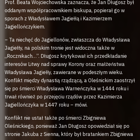
Prof. Beata Wojciechowska zaznacza, że Jan Długosz był
oddanym współpracownikiem biskupa, popierał go w
sporach z Władysławem Jagiełłą i Kazimierzem
Jagiellończykiem.
– Ta niechęć do Jagiellonów, zwłaszcza do Władysława
Jagiełły, na polskim tronie jest widoczna także w
„Rocznikach…”. Długosz krytykował ich przedkładanie
interesów Litwy nad sprawy Korony oraz małżeństwa
Władysława Jagiełły, zawierane w podeszłym wieku.
Konflikt między dynastią rządzącą, a Oleśnickim zaostrzył
się po śmierci Władysława Warneńczyka w 1444 roku i
trwał również po przejęciu rządów przez Kazimierza
Jagiellończyka w 1447 roku – mówi.
Konflikt nie ustał także po śmierci Zbigniewa
Oleśnickiego, ponieważ Jan Długosz opowiedział się po
stronie Jakuba z Sienna, który był bratankiem Zbigniewa