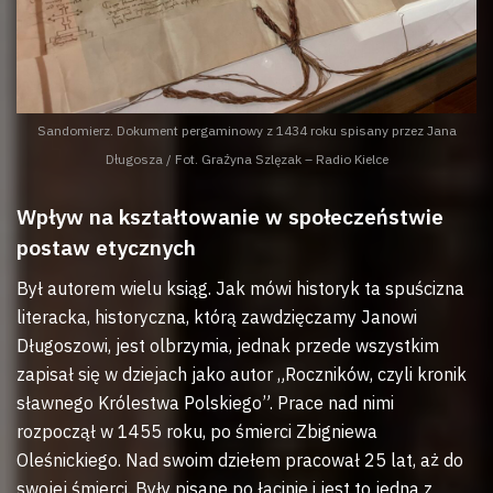
Sandomierz. Dokument pergaminowy z 1434 roku spisany przez Jana
Długosza / Fot. Grażyna Szlęzak – Radio Kielce
Wpływ na kształtowanie w społeczeństwie
postaw etycznych
Był autorem wielu ksiąg. Jak mówi historyk ta spuścizna
literacka, historyczna, którą zawdzięczamy Janowi
Długoszowi, jest olbrzymia, jednak przede wszystkim
zapisał się w dziejach jako autor „Roczników, czyli kronik
sławnego Królestwa Polskiego”. Prace nad nimi
rozpoczął w 1455 roku, po śmierci Zbigniewa
Oleśnickiego. Nad swoim dziełem pracował 25 lat, aż do
swojej śmierci. Były pisane po łacinie i jest to jedna z