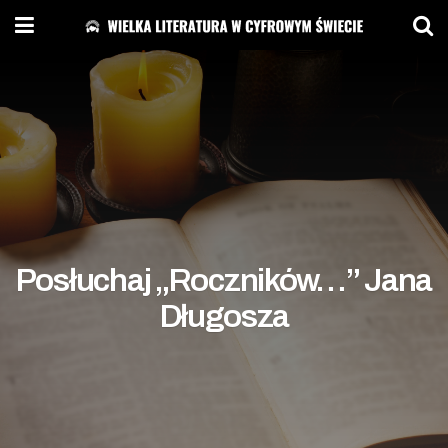
Posłuchaj „Roczników…” Jana
Długosza