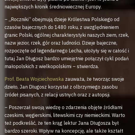
największych kronik średniowiecznej Europy.
– „Roczniki” obejmują dzieje Królestwa Polskiego od
czasów bajecznych do 1480 roku, z uwzględnieniem
granic Polski, ogólnej charakterystyki naszych ziem, rzek,
nazw jezior, rzek, gór oraz ludności. Dzieje bajeczne,
rozpoczęte od legendarnego Lecha, ułożyły się w całość i
tutaj Jan Długosz bardzo umiejętnie połączył cykl podań
małopolskich z wielkopolskimi – stwierdza.
Prof. Beata Wojciechowska
zauważa, że tworząc swoje
dzieło, Jan Długosz korzystał z olbrzymiego zasobu
źródeł pisanych, z relacji ustnych oraz z autopsji.
– Poszerzał swoją wiedzę o zdarzenia objęte źródłami
czeskimi, węgierskimi, litewskimi czy niemieckimi. Warto
też podkreślić, że ten krąg lektur Jana Długosza był
bardzo szeroki. Wpływ na koncepcję, ale także kształt