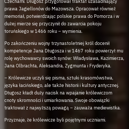
Czechami. Długosz przygotował traktat uzasadniający
prawa Jagiellonów do Mazowsza. Opracował również
memoriał, potwierdzając polskie prawa do Pomorza i w
dużej mierze się przyczynił do zawarcia pokoju
toruńskiego w 1466 roku – wymienia.
Po zakończeniu wojny trzynastoletniej król docenił
kompetencje Jana Długosza i w 1467 roku powierzył mu
rolę wychowawcy swoich synów: Władysława, Kazimierza,
Jana Olbrachta, Aleksandra, Zygmunta i Fryderyka.
– Królewicze uczyli się pisma, sztuki krasomówstwa,
języka łacińskiego, ale także historii i kultury antycznej.
Długosz kładł duży nacisk na wpajanie królewiczom
cnoty skromności i umiarkowania. Swoje obowiązki
traktował z najwyższą powagą – zauważa mediewistka.
Przyznaje, że królewicze byli pojętnymi uczniami.