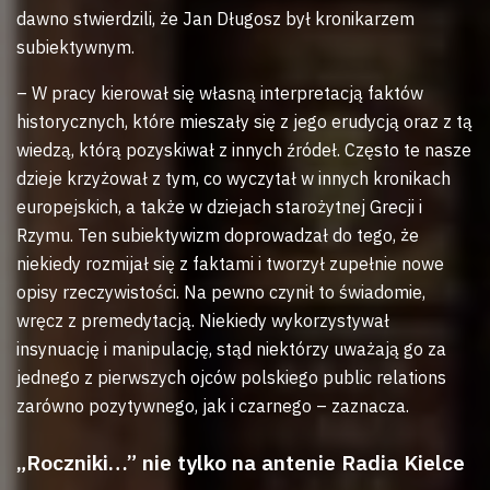
dawno stwierdzili, że Jan Długosz był kronikarzem
subiektywnym.
– W pracy kierował się własną interpretacją faktów
historycznych, które mieszały się z jego erudycją oraz z tą
wiedzą, którą pozyskiwał z innych źródeł. Często te nasze
dzieje krzyżował z tym, co wyczytał w innych kronikach
europejskich, a także w dziejach starożytnej Grecji i
Rzymu. Ten subiektywizm doprowadzał do tego, że
niekiedy rozmijał się z faktami i tworzył zupełnie nowe
opisy rzeczywistości. Na pewno czynił to świadomie,
wręcz z premedytacją. Niekiedy wykorzystywał
insynuację i manipulację, stąd niektórzy uważają go za
jednego z pierwszych ojców polskiego public relations
zarówno pozytywnego, jak i czarnego – zaznacza.
„Roczniki…” nie tylko na antenie Radia Kielce