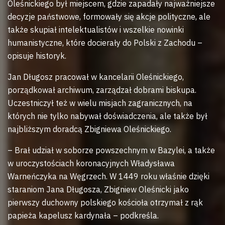
Oleśnickiego był miejscem, gdzie zapadały najważniejsze
decyzje państwowe, formowały się akcje polityczne, ale
także skupiał intelektualistów i wszelkie nowinki
humanistyczne, które docierały do Polski z Zachodu –
opisuje historyk.
Jan Długosz pracował w kancelarii Oleśnickiego,
porządkował archiwum, zarządzał dobrami biskupa.
Uczestniczył też w wielu misjach zagranicznych, na
których nie tylko nabywał doświadczenia, ale także był
najbliższym doradcą Zbigniewa Oleśnickiego.
– Brał udział w soborze powszechnym w Bazylei, a także
w uroczystościach koronacyjnych Władysława
Warneńczyka na Węgrzech. W 1449 roku właśnie dzięki
staraniom Jana Długosza, Zbigniew Oleśnicki jako
pierwszy duchowny polskiego kościoła otrzymał z rąk
papieża kapelusz kardynała – podkreśla.