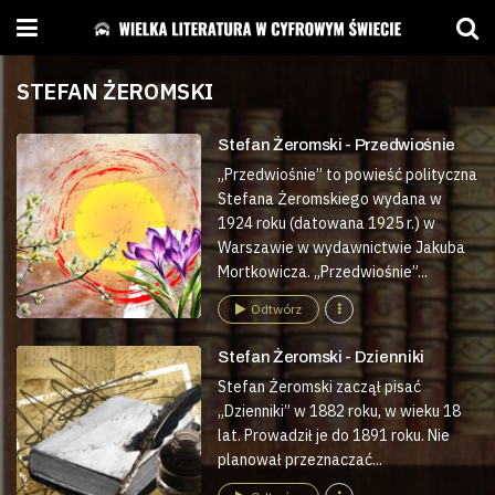
STEFAN ŻEROMSKI
Stefan Żeromski - Przedwiośnie
„Przedwiośnie” to powieść polityczna
Stefana Żeromskiego wydana w
1924 roku (datowana 1925 r.) w
Warszawie w wydawnictwie Jakuba
Mortkowicza. „Przedwiośnie”...
Odtwórz
Stefan Żeromski - Dzienniki
Stefan Żeromski zaczął pisać
„Dzienniki” w 1882 roku, w wieku 18
lat. Prowadził je do 1891 roku. Nie
planował przeznaczać...