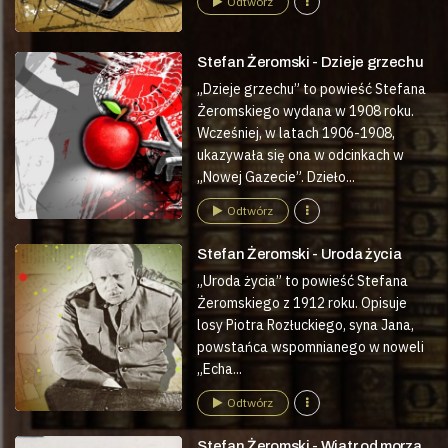
Odtwórz
Stefan Żeromski - Dzieje grzechu
„Dzieje grzechu” to powieść Stefana
Żeromskiego wydana w 1908 roku.
Wcześniej, w latach 1906-1908,
ukazywała się ona w odcinkach w
„Nowej Gazecie”. Dzieło...
Odtwórz
Stefan Żeromski - Uroda życia
„Uroda życia” to powieść Stefana
Żeromskiego z 1912 roku. Opisuje
losy Piotra Rozłuckiego, syna Jana,
powstańca wspomnianego w noweli
„Echa...
Odtwórz
Stefan Żeromski - Wiatr od morza