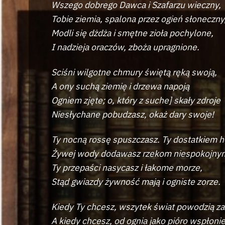
Wszego dobrego Dawca i Szafarzu wieczny,
Tobie ziemia, spalona przez ogień słoneczny
Modli się dżdża i smętne zioła pochylone,
I nadzieja oraczów, zboża upragnione.
Sciśni wilgotne chmury świętą ręką swoją,
A ony suchą ziemię i drzewa napoją
Ogniem zjęte; o, który z suche] skały zdroje
Niesłychane pobudzasz, okaż dary swoje!
Ty nocną rossę spuszczasz. Ty dostatkiem 
Żywej wody dodawasz rzekom niespokojny
Ty przepaści nasycasz i łakome morze,
Stąd gwiazdy żywność mają i ogniste zorze.
Kiedy Ty chcesz, wszytek świat powodzią za
A kiedy chcesz, od ognia jako pióro wspłoni