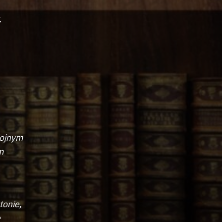
,
hojnym
m
tonie,
e