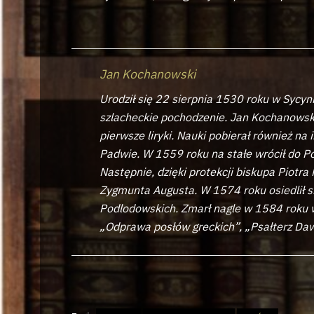
Jan Kochanowski
Urodził się 22 sierpnia 1530 roku w Sycyn
szlacheckie pochodzenie. Jan Kochanowski
pierwsze liryki. Nauki pobierał również na
Padwie. W 1559 roku na stałe wrócił do Po
Następnie, dzięki protekcji biskupa Piotr
Zygmunta Augusta. W 1574 roku osiedlił się
Podlodowskich. Zmarł nagle w 1584 roku w 
„Odprawa posłów greckich”, „Psałterz Dawi