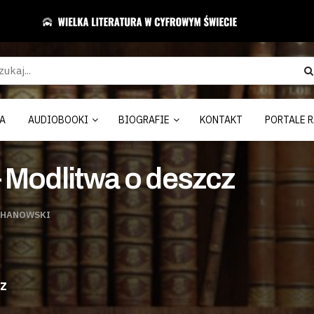
A
AUDIOBOOKI
BIOGRAFIE
KONTAKT
PORTALE R
 Modlitwa o deszcz
CHANOWSKI
z