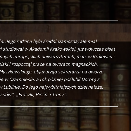
ie. Jego rodzina była średniozamożna, ale miał
 studiował w Akademii Krakowskiej, już wówczas pisał
 innych europejskich uniwersytetach, m.in. w Królewcu i
lski i rozpoczął prace na dworach magnackich.
a Myszkowskiego, objął urząd sekretarza na dworze
 w Czarnolesie, a rok później poślubił Dorotę z
Lublinie. Do jego najwybitniejszych dzieł należą:
dów”, „Fraszki, Pieśni i Treny”.