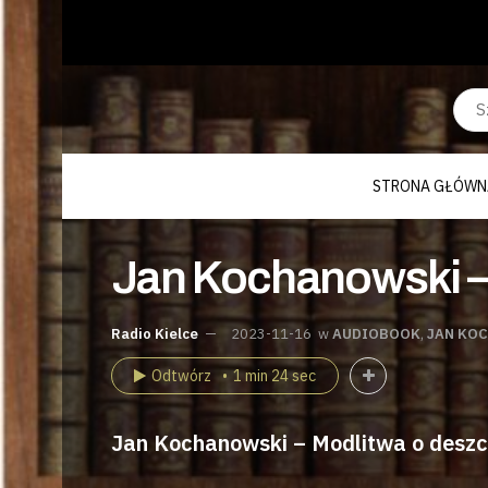
STRONA GŁÓWN
Jan Kochanowski –
Radio Kielce
2023-11-16
w
AUDIOBOOK
,
JAN KO
Odtwórz
1 min 24 sec
Jan Kochanowski – Modlitwa o deszc