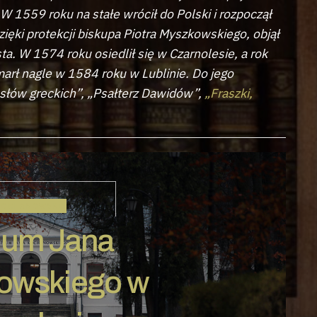
W 1559 roku na stałe wrócił do Polski i rozpoczął
ięki protekcji biskupa Piotra Myszkowskiego, objął
. W 1574 roku osiedlił się w Czarnolesie, a rok
marł nagle w 1584 roku w Lublinie. Do jego
osłów greckich”, „Psałterz Dawidów”,
„Fraszki,
KOCHANOWSKI
um Jana
owskiego w