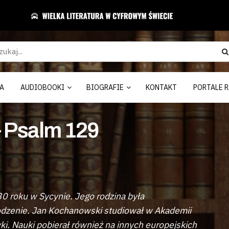
A
AUDIOBOOKI
BIOGRAFIE
KONTAKT
PORTALE R
 Psalm 129
30 roku w Sycynie. Jego rodzina była
odzenie. Jan Kochanowski studiował w Akademii
ki. Nauki pobierał również na innych europejskich