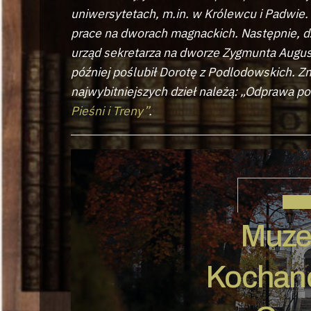
uniwersytetach, m.in. w Królewcu i Padwie. 
prace na dworach magnackich. Następnie, dz
urząd sekretarza na dworze Zygmunta Augusta
później poślubił Dorotę z Podlodowskich. Z
najwybitniejszych dzieł należą: „Odprawa p
Pieśni i Treny”
.
JAN 
Muze
Kochan