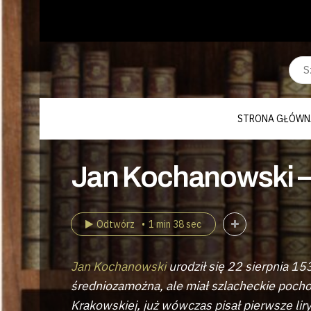
STRONA GŁÓWN
Jan Kochanowski –
Odtwórz
1 min 38 sec
Jan Kochanowski
urodził się 22 sierpnia 15
średniozamożna, ale miał szlacheckie poch
Krakowskiej, już wówczas pisał pierwsze liry