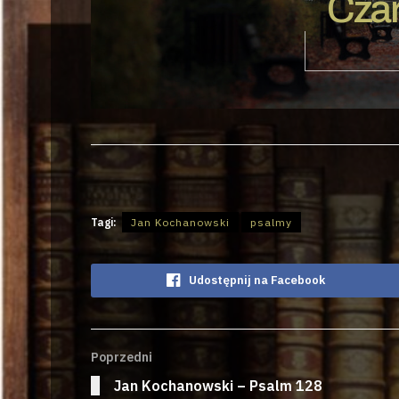
Czar
Tagi:
Jan Kochanowski
psalmy
Udostępnij na Facebook
Poprzedni
Jan Kochanowski – Psalm 128