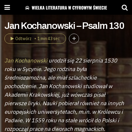
Jan Kochanowski – Psalm 130
Odtwórz
1 min 43 sec
Jan Kochanowski
urodził się 22 sierpnia 1530
roku w Sycynie. Jego rodzina była
średniozamożna, ale miał szlacheckie
pochodzenie. Jan Kochanowski studiował w
Akademii Krakowskiej, już wówczas pisał
pierwsze liryki. Nauki pobierał również na innych
europejskich uniwersytetach, m.in. w Królewcu i
Padwie. W 1559 roku na stałe wrócił do Polski i
rozpoczął prace na dworach magnackich.