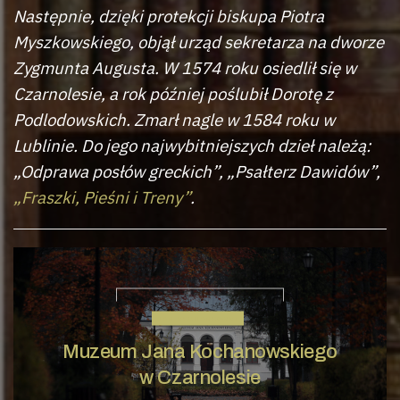
Następnie, dzięki protekcji biskupa Piotra
Myszkowskiego, objął urząd sekretarza na dworze
Zygmunta Augusta. W 1574 roku osiedlił się w
Czarnolesie, a rok później poślubił Dorotę z
Podlodowskich. Zmarł nagle w 1584 roku w
Lublinie. Do jego najwybitniejszych dzieł należą:
„Odprawa posłów greckich”, „Psałterz Dawidów”,
„Fraszki, Pieśni i Treny”
.
JAN KOCHANOWSKI
Muzeum Jana Kochanowskiego
w Czarnolesie