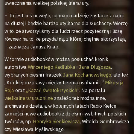
uwiecznienia wielkiej polskiej literatury.
– To jest coś nowego, co mam nadzieję zostanie z nami
na dłużej i będzie bardzo utylitarne dla słuchaczy. Wierzę
w to, że stworzyliśmy dla ludzi rzecz pożyteczną i liczę
również na to, że przydatną, z której chętnie skorzystają
– zaznacza Janusz Knap.
W formie audiobooków można posłuchać kronik
autorstwa
Wincentego Kadłubka
i
Jana Długosza
,
wybranych pieśni i fraszek
Jana Kochanowskiego
, ale też
„Krótkiej rozprawy między trzema osobami…”
Mikołaja
Reja
oraz
„Kazań świętokrzyskich”
. Na portalu
wielkaliteratura.online
znaleźć też można inne,
archiwalne dzieła, a w kolejnych latach Radio Kielce
zamieści nowe audiobooki z dziełami wybitnych polskich
twórców, np.
Henryka Sienkiewicza
, Witolda Gombrowicza
czy Wiesława Myśliwskiego.