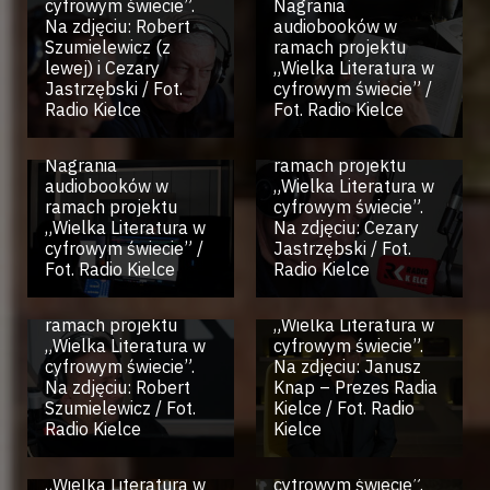
cyfrowym świecie”.
Nagrania
Na zdjęciu: Robert
audiobooków w
Szumielewicz (z
ramach projektu
lewej) i Cezary
„Wielka Literatura w
Jastrzębski / Fot.
cyfrowym świecie” /
Radio Kielce.
Radio Kielce
Fot. Radio Kielce
Nagrania
Radio Kielce.
audiobooków w
Nagrania
ramach projektu
audiobooków w
„Wielka Literatura w
ramach projektu
cyfrowym świecie”.
„Wielka Literatura w
Na zdjęciu: Cezary
Radio Kielce.
cyfrowym świecie” /
Jastrzębski / Fot.
Radio Kielce.
Nagrania
Fot. Radio Kielce
Radio Kielce
Nagrania
audiobooków w
audiobooków w
ramach projektu
ramach projektu
„Wielka Literatura w
„Wielka Literatura w
cyfrowym świecie”.
cyfrowym świecie”.
Na zdjęciu: Janusz
Radio Kielce.
Na zdjęciu: Robert
Knap – Prezes Radia
Radio Kielce.
Nagrania
Szumielewicz / Fot.
Kielce / Fot. Radio
Nagrania
audiobooków w
Radio Kielce
Kielce
audiobooków w
ramach projektu
ramach projektu
„Wielka Literatura w
„Wielka Literatura w
cyfrowym świecie”.