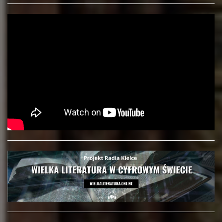
Radio Kielce.
Nagrania
audiobooków w
Radio Kielce.
ramach projektu
Nagrania
„Wielka Literatura w
audiobooków w