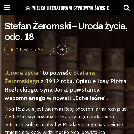
Stefan Żeromski – Uroda życia,
odc. 18
Odtwórz
7 min
„Uroda życia”
to powieść
Stefana
Żeromskiego
z 1912 roku. Opisuje losy Piotra
Rozłuckiego, syna Jana, powstańca
wspomnianego w noweli „Echa leśne”.
Piotr Rozłucki jest wiernym Rosji oficerem armii rosyjskiej.
Został tak wychowany przez stryja generała mimo
ostatniej woli ojca, aby był Polakiem. Jego nastawienie
zmienia się, kiedy widzi mogiłę ojca, powstańca