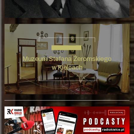
STEFAN ŻEROMSKI
Muzeum Stefana Żeromskiego
w Kielcach