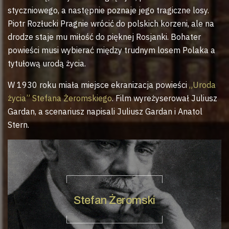
styczniowego, a następnie poznaje jego tragiczne losy.
Piotr Rozłucki Pragnie wrócić do polskich korzeni, ale na
drodze staje mu miłość do pięknej Rosjanki. Bohater
powieści musi wybierać między trudnym losem Polaka a
tytułową urodą życia.
W 1930 roku miała miejsce ekranizacja powieści
„Uroda
życia” Stefana Żeromskiego
. Film wyreżyserował Juliusz
Gardan, a scenariusz napisali Juliusz Gardan i Anatol
Stern.
Stefan Żeromski