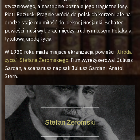
styczniowego, a następnie poznaje jego tragiczne losy.
Piotr Rozłucki Pragnie wrócić do polskich korzeni, ale na
drodze staje mu miłość do pięknej Rosjanki. Bohater
powieści musi wybierać między trudnym losem Polaka a
tytułową urodą życia.
W 1930 roku miała miejsce ekranizacja powieści
„Uroda
życia” Stefana Żeromskiego
. Film wyreżyserował Juliusz
Gardan, a scenariusz napisali Juliusz Gardan i Anatol
Stern.
Stefan Żeromski