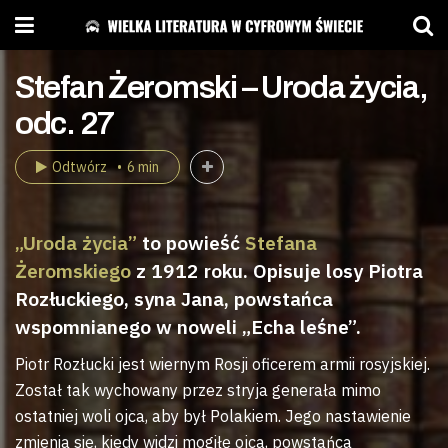
Stefan Żeromski – Uroda życia,
odc. 27
Odtwórz
6 min
„Uroda życia”
to powieść
Stefana
Żeromskiego
z 1912 roku. Opisuje losy Piotra
Rozłuckiego, syna Jana, powstańca
wspomnianego w noweli „Echa leśne”.
Piotr Rozłucki jest wiernym Rosji oficerem armii rosyjskiej.
Został tak wychowany przez stryja generała mimo
ostatniej woli ojca, aby był Polakiem. Jego nastawienie
zmienia się, kiedy widzi mogiłę ojca, powstańca