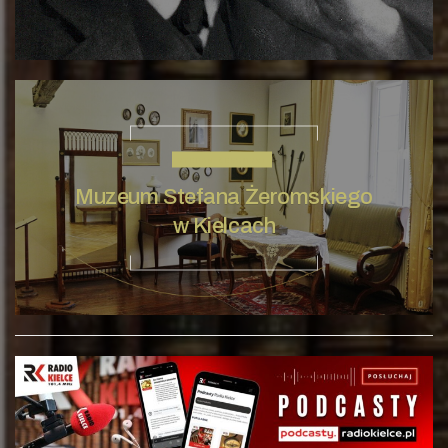
STEFAN ŻEROMSKI
Muzeum Stefana Żeromskiego
w Kielcach