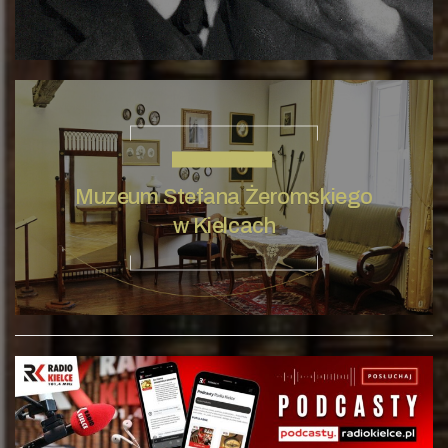
STEFAN ŻEROMSKI
Muzeum Stefana Żeromskiego
w Kielcach