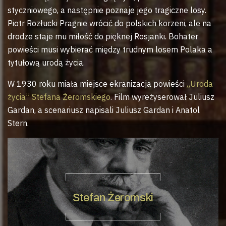
styczniowego, a następnie poznaje jego tragiczne losy.
Piotr Rozłucki Pragnie wrócić do polskich korzeni, ale na
drodze staje mu miłość do pięknej Rosjanki. Bohater
powieści musi wybierać między trudnym losem Polaka a
tytułową urodą życia.
W 1930 roku miała miejsce ekranizacja powieści
„Uroda
życia” Stefana Żeromskiego
. Film wyreżyserował Juliusz
Gardan, a scenariusz napisali Juliusz Gardan i Anatol
Stern.
Stefan Żeromski