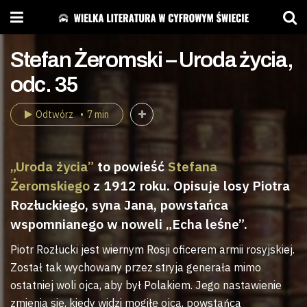
Stefan Żeromski – Uroda życia,
odc. 35
Odtwórz
7 min
„Uroda życia”
to powieść
Stefana
Żeromskiego
z 1912 roku. Opisuje losy Piotra
Rozłuckiego, syna Jana, powstańca
wspomnianego w noweli „Echa leśne”.
Piotr Rozłucki jest wiernym Rosji oficerem armii rosyjskiej.
Został tak wychowany przez stryja generała mimo
ostatniej woli ojca, aby był Polakiem. Jego nastawienie
zmienia się, kiedy widzi mogiłę ojca, powstańca