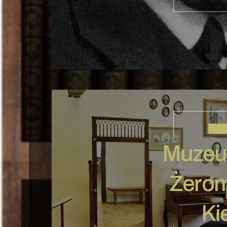
STEF
Muzeu
Żerom
Ki