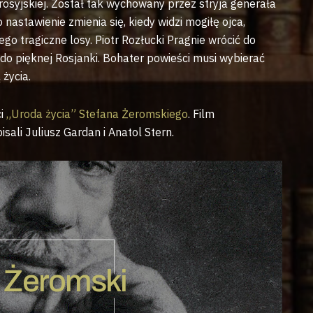
 rosyjskiej. Został tak wychowany przez stryja generała
 nastawienie zmienia się, kiedy widzi mogiłę ojca,
o tragiczne losy. Piotr Rozłucki Pragnie wrócić do
 do pięknej Rosjanki. Bohater powieści musi wybierać
życia.
ci
„Uroda życia” Stefana Żeromskiego
. Film
sali Juliusz Gardan i Anatol Stern.
 Żeromski