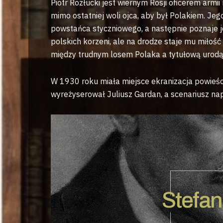
Piotr Rozłucki jest wiernym Rosji oficerem armii
mimo ostatniej woli ojca, aby był Polakiem. Jego
powstańca styczniowego, a następnie poznaje jeg
polskich korzeni, ale na drodze staje mu miłość
między trudnym losem Polaka a tytułową urodą 
W 1930 roku miała miejsce ekranizacja powieś
wyreżyserował Juliusz Gardan, a scenariusz napi
Stefan