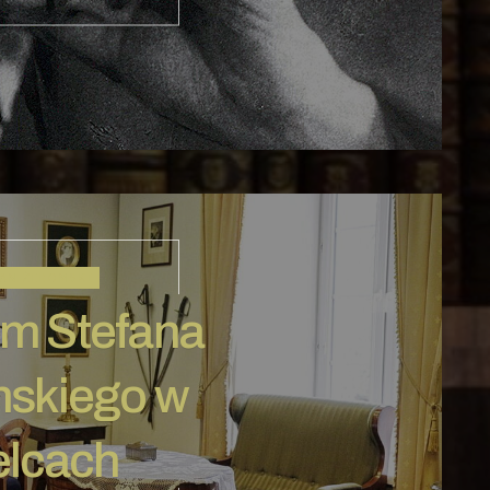
AN ŻEROMSKI
m Stefana
skiego w
elcach