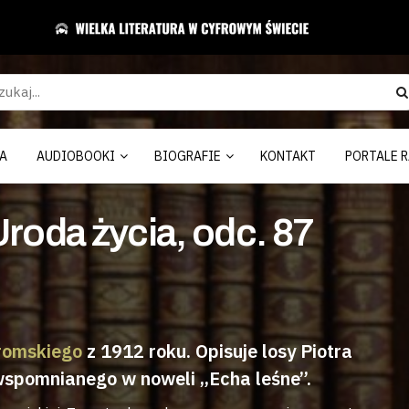
A
AUDIOBOOKI
BIOGRAFIE
KONTAKT
PORTALE R
roda życia, odc. 87
romskiego
z 1912 roku. Opisuje losy Piotra
wspomnianego w noweli „Echa leśne”.