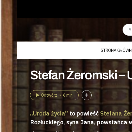
STRONA GŁÓWN
Stefan Żeromski – U
Odtwórz
6 min
„Uroda życia”
to powieść
Stefana Że
Rozłuckiego, syna Jana, powstańca 