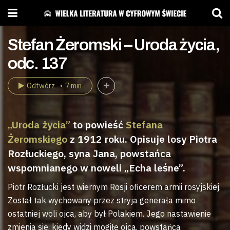
Stefan Żeromski – Uroda życia,
odc. 137
Odtwórz
7 min
„Uroda życia”
to powieść
Stefana
Żeromskiego
z 1912 roku. Opisuje losy Piotra
Rozłuckiego, syna Jana, powstańca
wspomnianego w noweli „Echa leśne”.
Piotr Rozłucki jest wiernym Rosji oficerem armii rosyjskiej.
Został tak wychowany przez stryja generała mimo
ostatniej woli ojca, aby był Polakiem. Jego nastawienie
zmienia się, kiedy widzi mogiłę ojca, powstańca