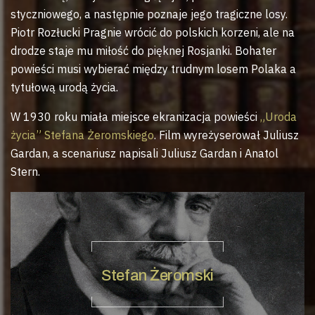
styczniowego, a następnie poznaje jego tragiczne losy.
Piotr Rozłucki Pragnie wrócić do polskich korzeni, ale na
drodze staje mu miłość do pięknej Rosjanki. Bohater
powieści musi wybierać między trudnym losem Polaka a
tytułową urodą życia.
W 1930 roku miała miejsce ekranizacja powieści
„Uroda
życia” Stefana Żeromskiego
. Film wyreżyserował Juliusz
Gardan, a scenariusz napisali Juliusz Gardan i Anatol
Stern.
Stefan Żeromski