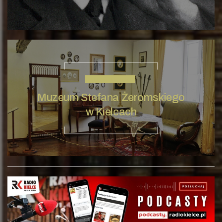
STEFAN ŻEROMSKI
Muzeum Stefana Żeromskiego
w Kielcach