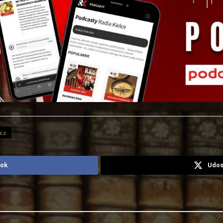
cz
ook
Udos