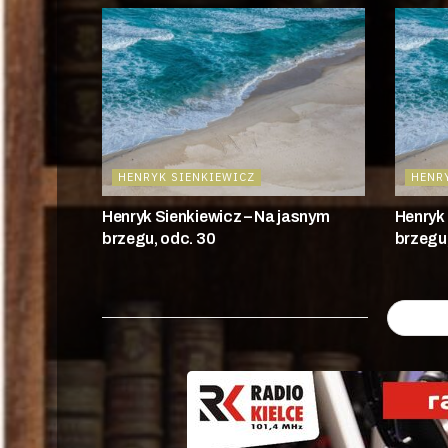
HENRYK SIENKIEWICZ
HENR
Henryk Sienkiewicz – Na jasnym
Henryk 
brzegu, odc. 30
brzegu,