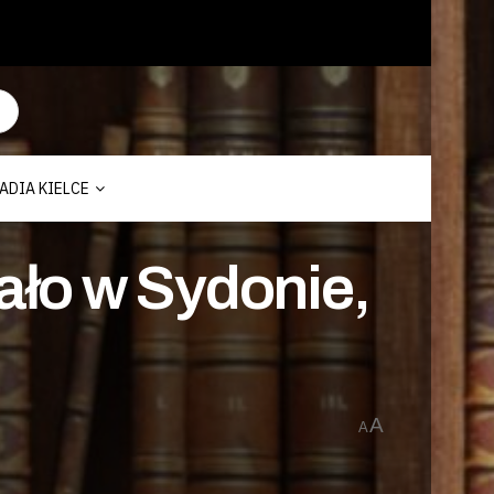
ADIA KIELCE
tało w Sydonie,
A
A