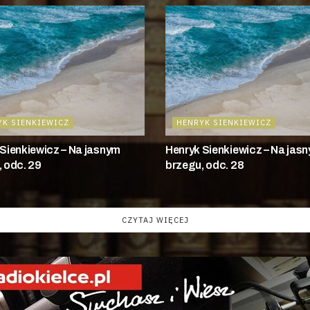
YK SIENKIEWICZ
HENRYK SIENKIEWICZ
Sienkiewicz – Na jasnym
Henryk Sienkiewicz – Na jas
 odc. 29
brzegu, odc. 28
CZYTAJ WIĘCEJ