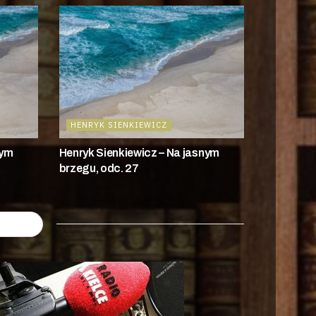
HENRYK SIENKIEWICZ
nym
Henryk Sienkiewicz – Na jasnym
brzegu, odc. 27