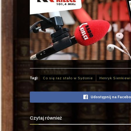
Tagi:
Co się raz stało w Sydonie
Henryk Sienkiewi
Udostępnij na Faceb
Czytaj również