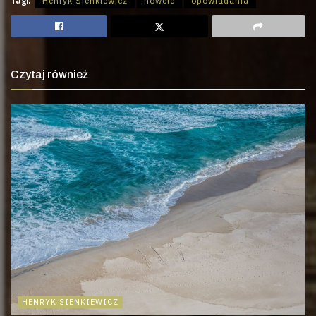
Tagi:
Henryk Sienkiewicz
nowele
opowiadania
Czytaj również
HENRYK SIENKIEWICZ