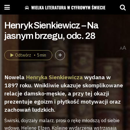
Henryk Sienkiewicz – Na
jasnym brzegu, odc. 28
A
A
Odtwórz
5 min
Nowela
Henryka Sienkiewicza
wydana w
1897 roku. Wnikliwie ukazuje skomplikowane
relacje damsko-męskie, a przy tej okazji
prezentuje egoizm i płytkość motywacji oraz
zachowań ludzkich.
Świrski, dojrzały malarz, prosi o rękę młodszą od siebie
wdowę, Helenę Elzen. Kolejne wydarzenia wstrząsają