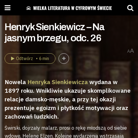
Henryk Sienkiewicz – Na
jasnym brzegu, odc. 26
A
A
Odtwórz
6 min
Nowela
Henryka Sienkiewicza
wydana w
1897 roku. Wnikliwie ukazuje skomplikowane
relacje damsko-męskie, a przy tej okazji
prezentuje egoizm i płytkość motywacji oraz
zachowań ludzkich.
Świrski, dojrzały malarz, prosi o rękę młodszą od siebie
wdowę, Helenę Elzen. Kolejne wydarzenia wstrząsają