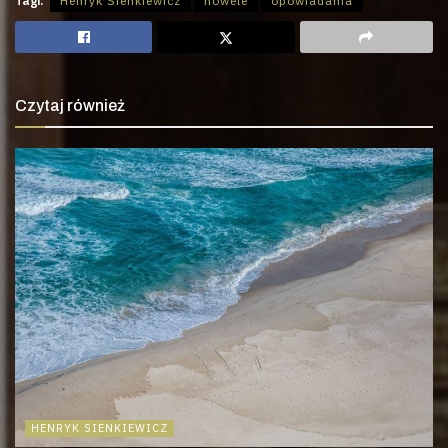
Tagi:
Henryk Sienkiewicz
nowele
opowiadania
Czytaj również
HENRYK SIENKIEWICZ