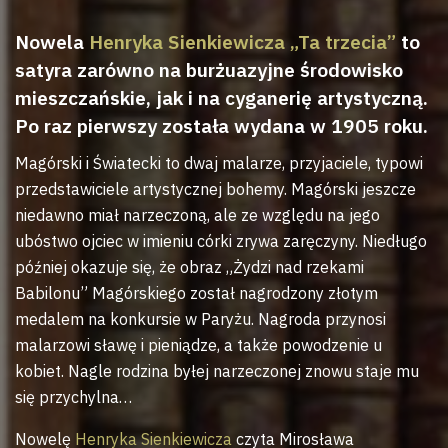
Nowela
Henryka Sienkiewicza „Ta trzecia”
to
satyra zarówno na burżuazyjne środowisko
mieszczańskie, jak i na cyganerię artystyczną.
Po raz pierwszy została wydana w 1905 roku.
Magórski i Światecki to dwaj malarze, przyjaciele, typowi
przedstawiciele artystycznej bohemy. Magórski jeszcze
niedawno miał narzeczoną, ale ze względu na jego
ubóstwo ojciec w imieniu córki zrywa zaręczyny. Niedługo
później okazuje się, że obraz „Żydzi nad rzekami
Babilonu” Magórskiego został nagrodzony złotym
medalem na konkursie w Paryżu. Nagroda przynosi
malarzowi sławę i pieniądze, a także powodzenie u
kobiet. Nagle rodzina byłej narzeczonej znowu staje mu
się przychylna…
Nowelę
Henryka Sienkiewicza
czyta Mirosława