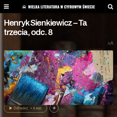
Henryk Sienkiewicz – Ta
trzecia, odc. 8
A
A
Odtwórz
6 min