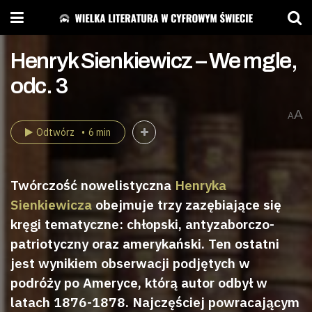
Henryk Sienkiewicz – We mgle,
odc. 3
A
A
Odtwórz
6 min
Twórczość nowelistyczna
Henryka
Sienkiewicza
obejmuje trzy zazębiające się
kręgi tematyczne: chłopski, antyzaborczo-
patriotyczny oraz amerykański. Ten ostatni
jest wynikiem obserwacji podjętych w
podróży po Ameryce, którą autor odbył w
latach 1876-1878. Najczęściej powracającym