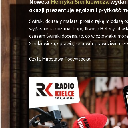
Nowela
Henryka Sienkiewicza
wydana
okazji prezentuje egoizm i płytkość 
Świrski, dojrzały malarz, prosi o rękę młodsz
wygaśnięcia uczucia. Popędliwość Heleny, chwil
czasem Świrski docenia to, co w człowieku może
Sienkiewicza, sprawia, że utwór prawdziwie urze
Czyta Mirosława Podwysocka.