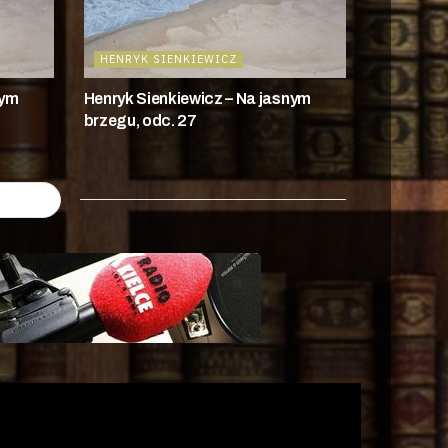
HENRYK SIENKIEWICZ
nym
Henryk Sienkiewicz – Na jasnym
brzegu, odc. 27