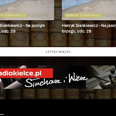
YK SIENKIEWICZ
HENRYK SIENKIEWICZ
Sienkiewicz – Na jasnym
Henryk Sienkiewicz – Na jas
 odc. 29
brzegu, odc. 28
CZYTAJ WIĘCEJ