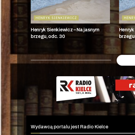
HENRYK SIENKIEWICZ
HENR
Henryk Sienkiewicz – Na jasnym
Henryk 
brzegu, odc. 30
brzegu,
Wydawcą portalu jest Radio Kielce