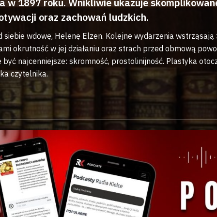
 w 1897 roku. Wnikliwie ukazuje skomplikowane 
motywacji oraz zachowań ludzkich.
ą od siebie wdowę, Helenę Elzen. Kolejne wydarzenia wstrząsa
ami okrutność w jej działaniu oraz strach przed obmową powod
 być najcenniejsze: skromność, prostolinijność. Plastyka oto
ka czytelnika.