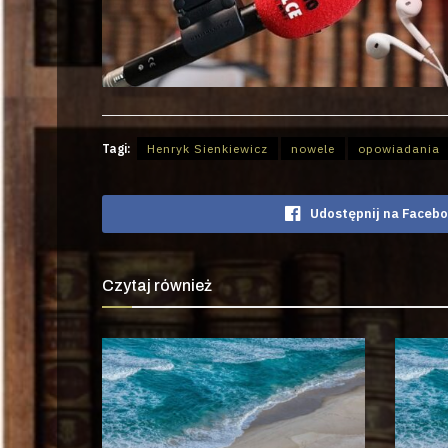
Tagi:
Henryk Sienkiewicz
nowele
opowiadania
Udostępnij na Faceb
Czytaj również