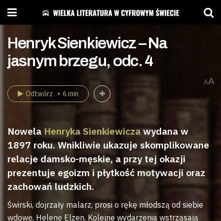
Henryk Sienkiewicz – Na
jasnym brzegu, odc. 4
A
A
Odtwórz
6 min
Nowela
Henryka Sienkiewicza
wydana w
1897 roku. Wnikliwie ukazuje skomplikowane
relacje damsko-męskie, a przy tej okazji
prezentuje egoizm i płytkość motywacji oraz
zachowań ludzkich.
Świrski, dojrzały malarz, prosi o rękę młodszą od siebie
wdowę, Helenę Elzen. Kolejne wydarzenia wstrząsają