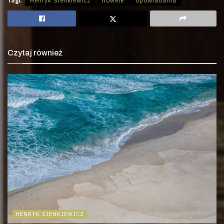
Tagi:
Henryk Sienkiewicz
nowele
opowiadania
Czytaj również
HENRYK SIENKIEWICZ