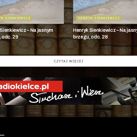
YK SIENKIEWICZ
HENRYK SIENKIEWICZ
Sienkiewicz – Na jasnym
Henryk Sienkiewicz – Na jas
 odc. 29
brzegu, odc. 28
CZYTAJ WIĘCEJ