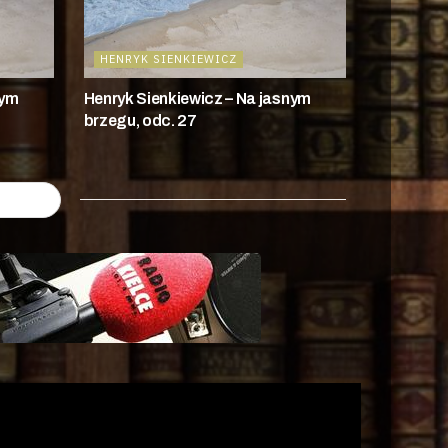
HENRYK SIENKIEWICZ
nym
Henryk Sienkiewicz – Na jasnym
brzegu, odc. 27