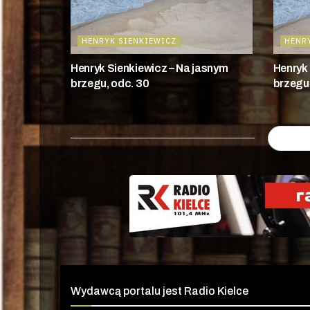
HENRYK SIENKIEWICZ
HENR
Henryk Sienkiewicz – Na jasnym
Henryk 
brzegu, odc. 30
brzegu,
Wydawcą portalu jest Radio Kielce