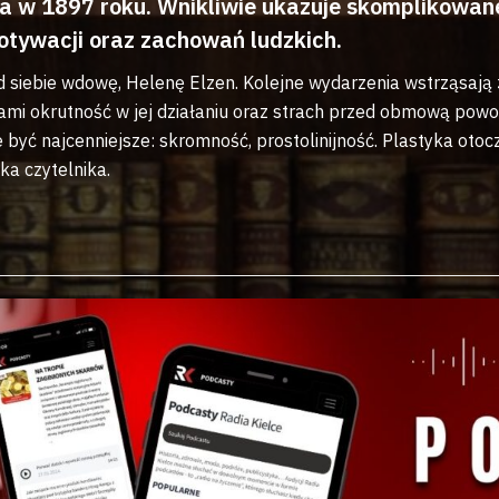
 w 1897 roku. Wnikliwie ukazuje skomplikowane 
motywacji oraz zachowań ludzkich.
ą od siebie wdowę, Helenę Elzen. Kolejne wydarzenia wstrząsa
ami okrutność w jej działaniu oraz strach przed obmową powod
 być najcenniejsze: skromność, prostolinijność. Plastyka oto
ka czytelnika.