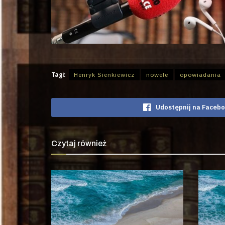
Tagi:
Henryk Sienkiewicz
nowele
opowiadania
Udostępnij na Faceb
Czytaj również