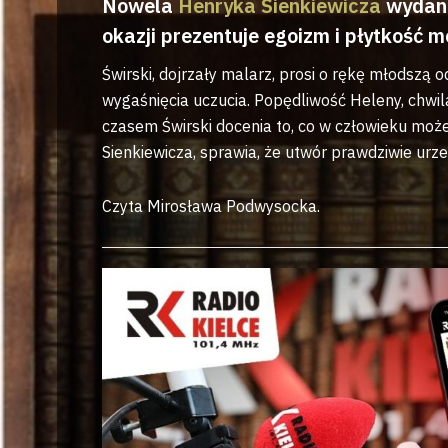
Nowela
Henryka Sienkiewicza
wydana
okazji prezentuje egoizm i płytkość 
Świrski, dojrzały malarz, prosi o rękę młodsz
wygaśnięcia uczucia. Popędliwość Heleny, chwil
czasem Świrski docenia to, co w człowieku może
Sienkiewicza, sprawia, że utwór prawdziwie urze
Czyta Mirosława Podwysocka.