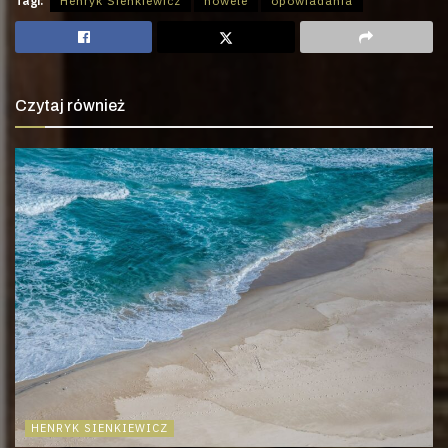
Tagi:
Henryk Sienkiewicz
nowele
opowiadania
Czytaj również
HENRYK SIENKIEWICZ