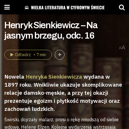
Henryk Sienkiewicz – Na
jasnym brzegu, odc. 16
A
A
Odtwórz
7 min
Nowela
Henryka Sienkiewicza
wydana w
1897 roku. Wnikliwie ukazuje skomplikowane
relacje damsko-męskie, a przy tej okazji
prezentuje egoizm i płytkość motywacji oraz
zachowań ludzkich.
Świrski, dojrzały malarz, prosi o rękę młodszą od siebie
wdowę, Helenę Elzen. Kolejne wydarzenia wstrząsają