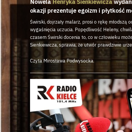
Nowela
Henryka Sienkiewicza
wydana
okazji prezentuje egoizm i płytkość 
Świrski, dojrzały malarz, prosi o rękę młodsz
wygaśnięcia uczucia. Popędliwość Heleny, chwil
czasem Świrski docenia to, co w człowieku może
Sienkiewicza, sprawia, że utwór prawdziwie urze
Czyta Mirosława Podwysocka.