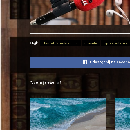
Tagi:
Henryk Sienkiewicz
nowele
opowiadania
Udostępnij na Faceb
Czytaj również