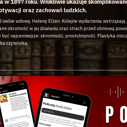
 w 1897 roku. Wnikliwie ukazuje skomplikowane 
motywacji oraz zachowań ludzkich.
ą od siebie wdowę, Helenę Elzen. Kolejne wydarzenia wstrząsa
ami okrutność w jej działaniu oraz strach przed obmową powod
 być najcenniejsze: skromność, prostolinijność. Plastyka oto
ka czytelnika.