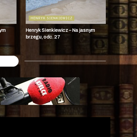
HENRYK SIENKIEWICZ
nym
Henryk Sienkiewicz – Na jasnym
brzegu, odc. 27