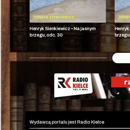
HENRYK SIENKIEWICZ
HENR
Henryk Sienkiewicz – Na jasnym
Henryk 
brzegu, odc. 30
brzegu,
Wydawcą portalu jest Radio Kielce