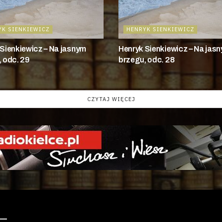
YK SIENKIEWICZ
HENRYK SIENKIEWICZ
Sienkiewicz – Na jasnym
Henryk Sienkiewicz – Na jas
 odc. 29
brzegu, odc. 28
CZYTAJ WIĘCEJ