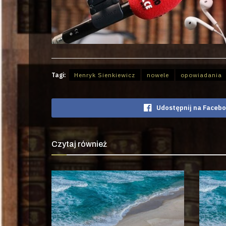
Tagi:
Henryk Sienkiewicz
nowele
opowiadania
Udostępnij na Faceb
Czytaj również