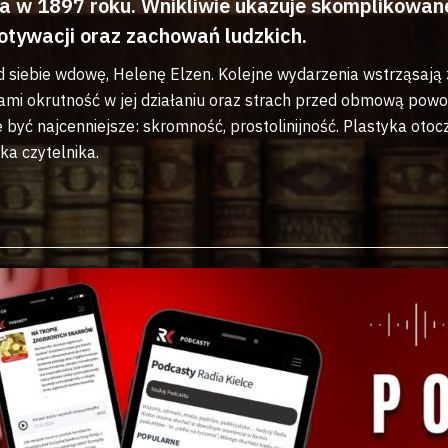
 w 1897 roku. Wnikliwie ukazuje skomplikowane 
motywacji oraz zachowań ludzkich.
ą od siebie wdowę, Helenę Elzen. Kolejne wydarzenia wstrząsa
ami okrutność w jej działaniu oraz strach przed obmową powod
 być najcenniejsze: skromność, prostolinijność. Plastyka oto
ka czytelnika.