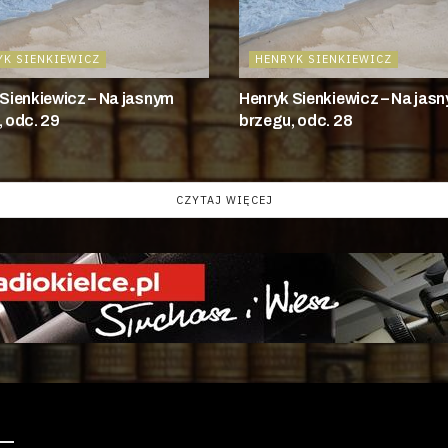
YK SIENKIEWICZ
HENRYK SIENKIEWICZ
Sienkiewicz – Na jasnym
Henryk Sienkiewicz – Na jas
 odc. 29
brzegu, odc. 28
CZYTAJ WIĘCEJ