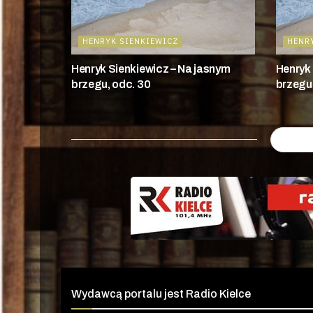
HENRYK SIENKIEWICZ
HENR
Henryk Sienkiewicz – Na jasnym
Henryk 
brzegu, odc. 30
brzegu,
Wydawcą portalu jest Radio Kielce