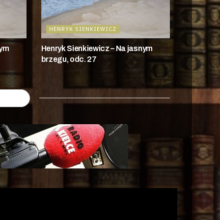
HENRYK SIENKIEWICZ
nym
Henryk Sienkiewicz – Na jasnym
brzegu, odc. 27