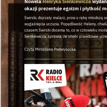
Nowela
Henryka Sienkiewicza
wydana
okazji prezentuje egoizm i płytkość 
Świrski, dojrzały malarz, prosi o rękę młodsz
wygaśnięcia uczucia. Popędliwość Heleny, chwil
czasem Świrski docenia to, co w człowieku może
Sienkiewicza, sprawia, że utwór prawdziwie urze
Czyta Mirosława Podwysocka.