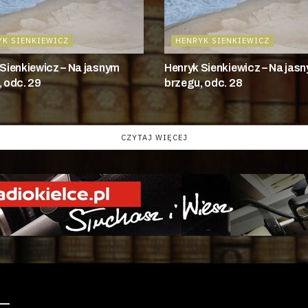
YK SIENKIEWICZ
HENRYK SIENKIEWICZ
Sienkiewicz – Na jasnym
Henryk Sienkiewicz – Na jas
 odc. 29
brzegu, odc. 28
CZYTAJ WIĘCEJ