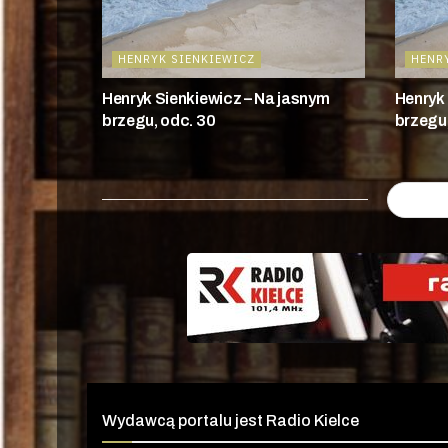
HENRYK SIENKIEWICZ
HENR
Henryk Sienkiewicz – Na jasnym
Henryk 
brzegu, odc. 30
brzegu,
Wydawcą portalu jest Radio Kielce