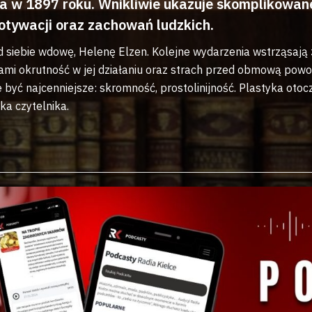
 w 1897 roku. Wnikliwie ukazuje skomplikowane 
motywacji oraz zachowań ludzkich.
ą od siebie wdowę, Helenę Elzen. Kolejne wydarzenia wstrząsa
ami okrutność w jej działaniu oraz strach przed obmową powod
 być najcenniejsze: skromność, prostolinijność. Plastyka oto
ka czytelnika.