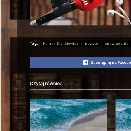
Tagi:
Henryk Sienkiewicz
nowele
opowiadania
Udostępnij na Faceb
Czytaj również