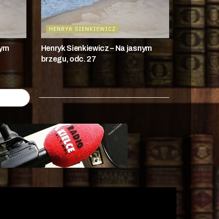
HENRYK SIENKIEWICZ
nym
Henryk Sienkiewicz – Na jasnym
brzegu, odc. 27