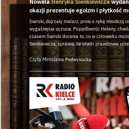
Nowela
Henryka Sienkiewicza
wydana
okazji prezentuje egoizm i płytkość 
Świrski, dojrzały malarz, prosi o rękę młodsz
wygaśnięcia uczucia. Popędliwość Heleny, chwil
czasem Świrski docenia to, co w człowieku może
Sienkiewicza, sprawia, że utwór prawdziwie urze
Czyta Mirosława Podwysocka.