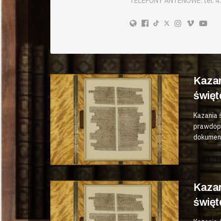
TELEFONY ANTENOWE: tel. 41 
Kazan
święt
Kazania 
prawdopo
dokument
Kazan
święt